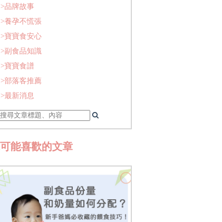
>品牌故事
>養孕不慌張
>寶寶食安心
>副食品知識
>寶寶食譜
>部落客推薦
>最新消息
你可能喜歡的文章