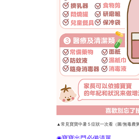
▲常見寶寶中暑５症狀一次看（圖/無毒農
◉寶寶出門必備清單