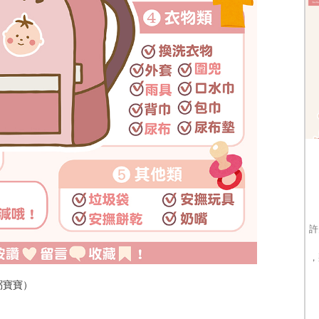
許
，
粥寶寶）