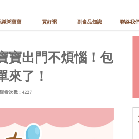
認識粥寶寶
買好粥
副食品知識
聯絡我
寶寶出門不煩惱！包
單來了！
觀看次數 : 4227