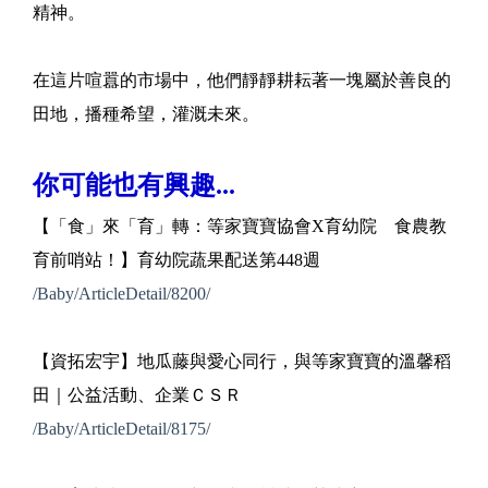
精神。
在這片喧囂的市場中，他們靜靜耕耘著一塊屬於善良的
田地，播種希望，灌溉未來。
你可能也有興趣...
【「食」來「育」轉：等家寶寶協會X育幼院 食農教
育前哨站！】育幼院蔬果配送第448週
/Baby/ArticleDetail/8200/
【資拓宏宇】地瓜藤與愛心同行，與等家寶寶的溫馨稻
田｜公益活動、企業ＣＳＲ
/Baby/ArticleDetail/8175/