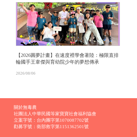
【2026圓夢計畫】在速度裡學會著陸：極限直排
輪國手王韋傑與育幼院少年的夢想傳承
2026/08/06
關於無毒農
社團法人中華民國等家寶寶社會福利協會
立案字號：台內團字第1070087702號
勸募字號：衛部救字第1151362501號