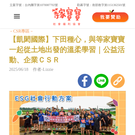
立案字號：台內團字第1070087702號
勸募字號：衛部救字第1151362501號
－CSR專區－
【凱閎國際】下田種心，與等家寶寶
一起從土地出發的溫柔學習｜公益活
動、企業ＣＳＲ
2025/06/18 作者-Lizzie