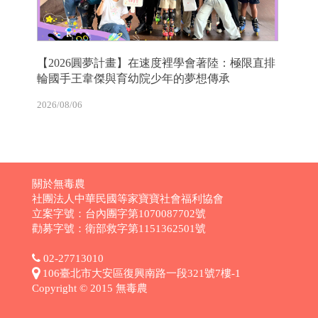
【2026圓夢計畫】在速度裡學會著陸：極限直排
輪國手王韋傑與育幼院少年的夢想傳承
2026/08/06
關於無毒農
社團法人中華民國等家寶寶社會福利協會
立案字號：台內團字第1070087702號
勸募字號：衛部救字第1151362501號
02-27713010
106臺北市大安區復興南路一段321號7樓-1
Copyright © 2015 無毒農