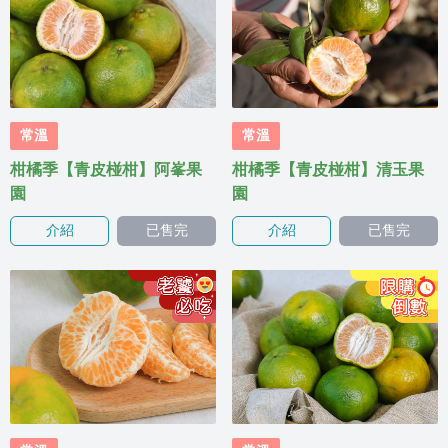
常溫
常溫
柑橘季【青皮椪柑】阿峯果
柑橘季【青皮椪柑】清玉果
園
園
介紹
已售完
介紹
已售完