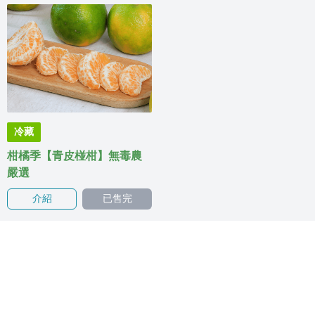
冷藏
柑橘季【青皮椪柑】無毒農
嚴選
介紹
已售完