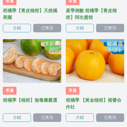
常溫
常溫
柑橘季【青皮椪柑】天然橘
產季倒數 柑橘季【青皮椪
果園
柑】阿生蜜柑
介紹
已售完
介紹
已售完
常溫
常溫
柑橘季【椪柑】無毒農嚴選
柑橘季 【黃金椪柑】褚譽合
作社
介紹
已售完
介紹
已售完