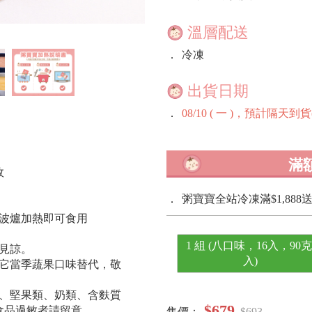
溫層配送
．
冷凍
出貨日期
．
08/10 ( 一 )，預計隔天
滿
效
．
粥寶寶全站冷凍滿$1,88
微波爐加熱即可食用
1 組 (八口味，16入，90克
見諒。
入)
其它當季蔬果口味替代，敬
豆、堅果類、奶類、含麩質
$679
食品過敏者請留意。
售價：
$693