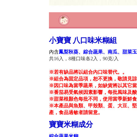
小寶寶 八口味米糊組
內含
鳳梨秋葵、綜合蔬果、南瓜、甜菜玉
共16入，8種口味各2入，90克/入
※若有缺品將以組合內口味替代。。
※組合為固定品項，恕不更換，敬請見諒
※因口味為當季蔬果，如缺貨將以其它當
※番茄易受氣候因素影響，每批風味及酸
※甜菜根顏色每批不同，使用當季新鮮食
※本產品與魚類、甲殼類、蛋、大豆、堅
產，食品過敏者請留意。
寶寶米糊成分
綜合蔬果米糊