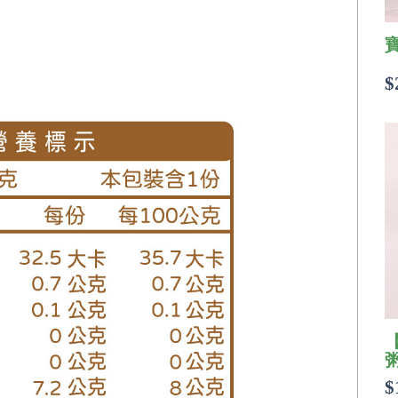
$
粥
$