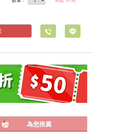
數量：
剩餘
30
組
籃
為您推薦