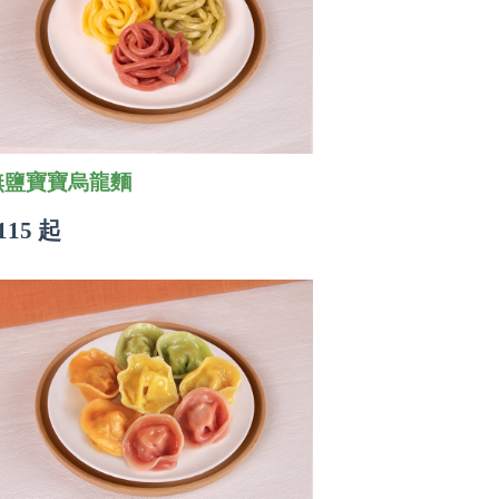
無鹽寶寶烏龍麵
115 起