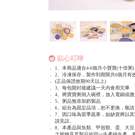
貼心叮嚀
．
1、本商品適合4-6個月小寶寶(十倍粥)
．
2、冷凍保存，製作到期限共6個月有
．
(正品保證效期90天以上)
．
3、每包開封後建議一天內食用完畢
．
4、將寶寶粥倒入碗裡，放入電鍋或
．
5、粥品無添加奶製品
．
6、組合為固定品項，恕不更換，敬請
．
7、因口味為當季蔬果，如缺貨將以
請見諒。
．
8、本產品與魚類、甲殼類、蛋、大
之穀物及其製品於同一生產線生產，