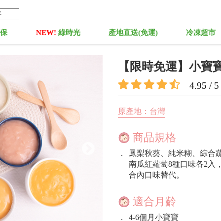
菓保
NEW!
綠時光
產地直送(免運)
冷凍超市
【限時免運】小寶寶
4.95 / 5
原產地：台灣
商品規格
．
鳳梨秋葵、純米糊、綜合
南瓜紅蘿蔔8種口味各2入，
合內口味替代。
適合月齡
．
4-6個月小寶寶