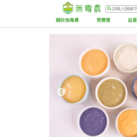
關於無毒農
粥寶寶
益