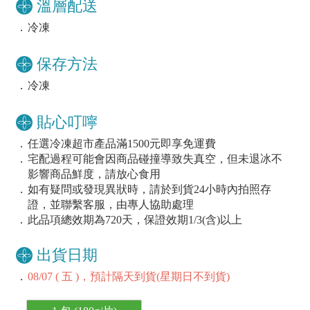
溫層配送
．
冷凍
保存方法
．
冷凍
貼心叮嚀
．
任選冷凍超市產品滿1500元即享免運費
．
宅配過程可能會因商品碰撞導致失真空，但未退冰不
影響商品鮮度，請放心食用
．
如有疑問或發現異狀時，請於到貨24小時內拍照存
證，並聯繫客服，由專人協助處理
．
此品項總效期為720天，保證效期1/3(含)以上
出貨日期
．
08/07 ( 五 )，預計隔天到貨(星期日不到貨)