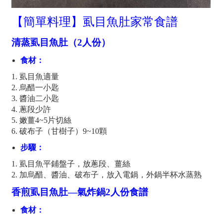
【簡單料理】虱目魚肚家常食譜
清蒸虱目魚肚（2人份）
食材：
虱目魚適量
烏醋一小匙
醬油二小匙
蔥段少許
嫩薑4~5片切絲
破布子（甘樹子）9~10顆
步驟：
虱目魚平鋪盤子，放蔥段、薑絲
加烏醋、醬油、破布子，放入電鍋，外鍋半杯水蒸熟
香煎虱目魚肚—氣炸鍋2人份食譜
食材：