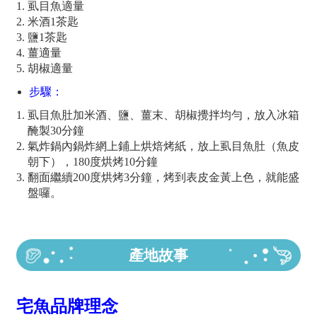
虱目魚適量
米酒1茶匙
鹽1茶匙
薑適量
胡椒適量
步驟：
虱目魚肚加米酒、鹽、薑末、胡椒攪拌均勻，放入冰箱
醃製30分鐘
氣炸鍋內鍋炸網上鋪上烘焙烤紙，放上虱目魚肚（魚皮
朝下），180度烘烤10分鐘
翻面繼續200度烘烤3分鐘，烤到表皮金黃上色，就能盛
盤囉。
產地故事
宅魚品牌理念