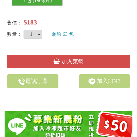
1 包 (180g/片)
$183
售價：
數量：
剩餘
63
包
加入菜籃
電話訂購
加入LINE