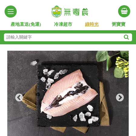
產地直送(免運)
冷凍超市
綠時光
粥寶寶