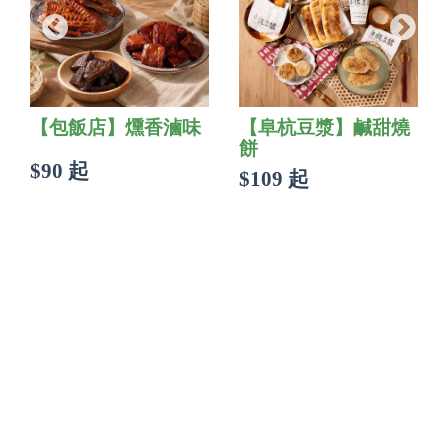
【包飯店】燻香滷味
【阜杭豆漿】鹹甜燒
餅
$90 起
$109 起