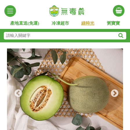
產地直送(免運)
冷凍超市
綠時光
粥寶寶