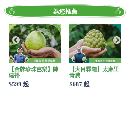
為您推薦
【金牌珍珠芭樂】陳
【大目釋迦】太麻里
建裕
青農
$599 起
$687 起