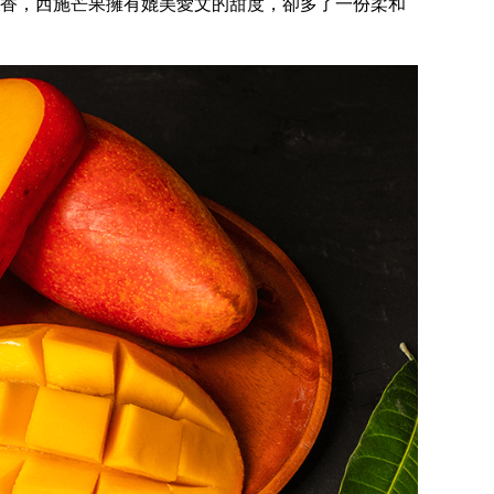
香，西施芒果擁有媲美愛文的甜度，卻多了一份柔和