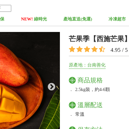
菓保
NEW!
綠時光
產地直送(免運)
冷凍超市
芒果季【西施芒果
4.95 / 5
原產地：台南善化
商品規格
．
2.5kg裝，約4-6顆
溫層配送
．
常溫