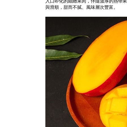
入口即化的細緻果肉，伴隨濃厚的熱帶果
與滑順，甜而不膩、風味層次豐富。