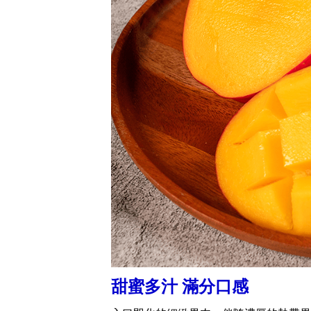
甜蜜多汁 滿分口感