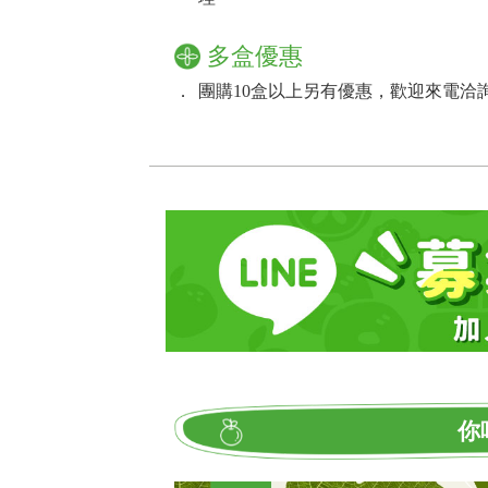
多盒優惠
．
團購10盒以上另有優惠，歡迎來電洽詢：02
你