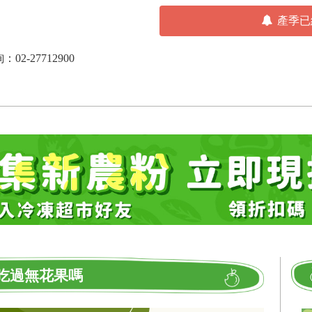
產季已
-27712900
吃過無花果嗎