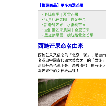
【推薦商品】更多精選芒果
・冬陽農場｜夏雪芒果
・徐貴妃芒果園｜貴妃芒果
・許老師芒果｜水蜜桃芒果
・金甜蜜芒果農園｜金蜜芒果
・黑金鋼果園｜總統級愛文芒果
西施芒果命名由來
西施芒果又稱之為「北寮一號」，是台南
名源自中國古代四大美女之一的「西施」
這款芒果色澤明亮、果香濃郁，擁有令人
為芒果中的女神級品種！