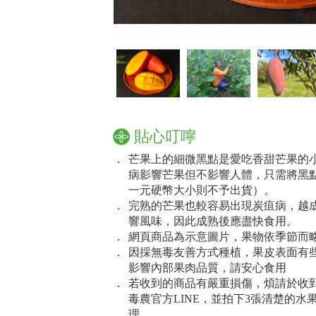
貼心叮嚀
．
芒果上的細微黑點是愛吃香甜芒果的
病影響芒果但不影響人體，只需將黑
一元硬幣大小則不予出貨）。
．
完熟的芒果也較容易出現炭疽病，越
響風味，因此成熟後應盡快食用。
．
網頁商品為示意圖片，果物依季節而
．
因採無毒友善方式種植，果皮表面有
影響內部果肉品質，請安心食用
．
若收到的商品有嚴重損傷，煩請於收到
毒農官方LINE，並拍下3張清楚的
理