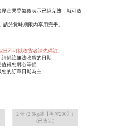
濃厚芒果香氣後表示已經完熟，就可放
天，請於賞味期限內享用完畢。
 ( 三 )，假日不可以收貨者請先備註。
，請備註無法收貨的日期
品值得您耐心等候
以您的訂單日期為主
2 盒 (2.5kg裝【再省200】)
(已售完)