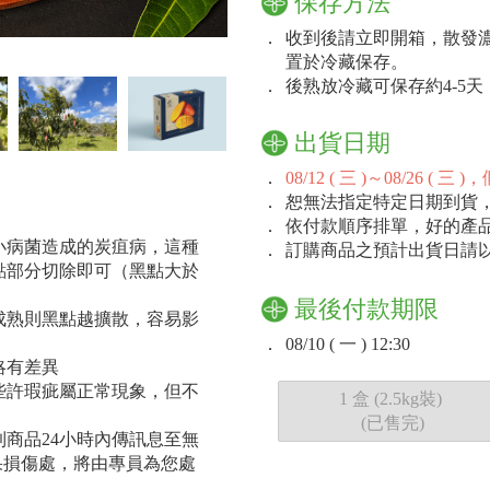
保存方法
．
收到後請立即開箱，散發
置於冷藏保存。
．
後熟放冷藏可保存約4-5
出貨日期
．
08/12 ( 三 )～08/26
．
恕無法指定特定日期到貨
．
依付款順序排單，好的產
小病菌造成的炭疽病，這種
．
訂購商品之預計出貨日請
點部分切除即可（黑點大於
最後付款期限
成熟則黑點越擴散，容易影
．
08/10 ( 一 ) 12:30
略有差異
些許瑕疵屬正常現象，但不
1 盒 (2.5kg裝)
(已售完)
商品24小時內傳訊息至無
水果損傷處，將由專員為您處