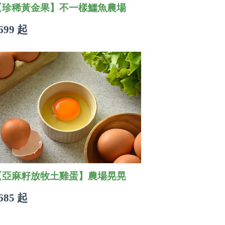
【珍稀黃金果】不一樣鱷魚農場
699 起
【亞麻籽放牧土雞蛋】農場晃晃
685 起