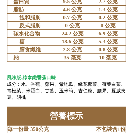
蛋白質
9.5 公克
2.7 公克
脂肪
4.6 公克
1.3 公克
飽和脂肪
0.7 公克
0.2 公克
反式脂肪
0 公克
0 公克
碳水化合物
24.2 公克
6.9 公克
糖
18.6 公克
5.3 公克
膳食纖維
2.8 公克
0.8 公克
鈉
35 毫克
10 毫克
風味版-綠拿鐵香蕉口味
成分：水、香蕉、蘋果、紫地瓜、綠花椰菜、荷葉白菜、
青松菜、米蛋白、甘藍、玉米筍、杏仁粒、腰果、夏威夷
豆、胡桃
營養標示
每一份量 350公克
本包裝含1份