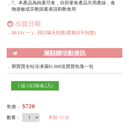
．
7、本產品為純素可食，但與葷食產品共用產線，食
物過敏或宗教因素者請斟酌食用
出貨日期
．
08/10 ( 一 )，預計隔天到貨(星期日不到貨)
滿額贈活動資訊
．
粥寶寶全站冷凍滿$1,888送寶寶魚塊一包
1 組 (3口味各2入)
$720
售價：
數量：
剩餘
19
組