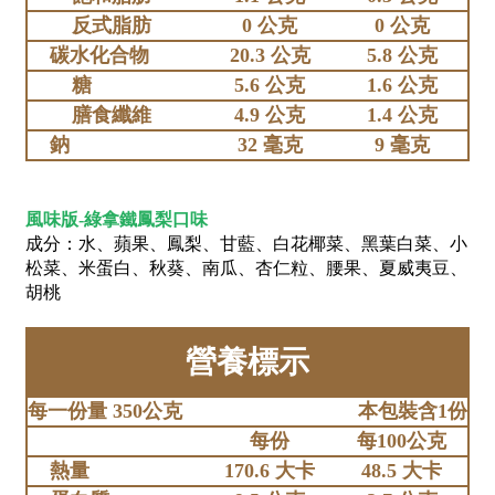
反式脂肪
0 公克
0 公克
碳水化合物
20.3 公克
5.8 公克
糖
5.6 公克
1.6 公克
膳食纖維
4.9 公克
1.4 公克
鈉
32 毫克
9 毫克
風味版-綠拿鐵鳳梨口味
成分：水、蘋果、鳳梨、甘藍、白花椰菜、黑葉白菜、小
松菜、米蛋白、秋葵、南瓜、杏仁粒、腰果、夏威夷豆、
胡桃
營養標示
每一份量 350公克
本包裝含1份
每份
每100公克
熱量
170.6 大卡
48.5 大卡