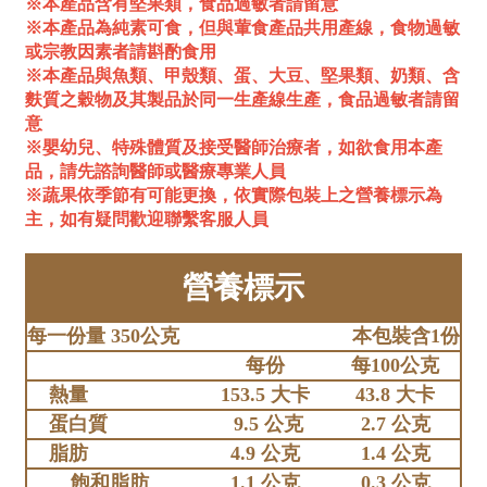
※本產品含有堅果類，食品過敏者請留意
※本產品為純素可食，但與葷食產品共用產線，食物過敏
或宗教因素者請斟酌食用
※本產品與魚類、甲殼類、蛋、大豆、堅果類、奶類、含
麩質之穀物及其製品於同一生產線生產，食品過敏者請留
意
※嬰幼兒、特殊體質及接受醫師治療者，如欲食用本產
品，請先諮詢醫師或醫療專業人員
※蔬果依季節有可能更換，依實際包裝上之營養標示為
主，如有疑問歡迎聯繫客服人員
營養標示
每一份量 350公克
本包裝含1份
每份
每100公克
熱量
153.5 大卡
43.8 大卡
蛋白質
9.5 公克
2.7 公克
脂肪
4.9 公克
1.4 公克
飽和脂肪
1.1 公克
0.3 公克