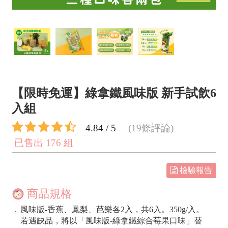
【限時免運】綠拿鐵風味版 新手試飲6
入組
4.84 / 5
(19條評論)
已售出 176 組
檢驗報告
商品規格
．
風味版-香蕉、鳳梨、芭樂各2入，共6入。350g/入。
若遇缺品，將以「風味版-綠拿鐵綜合莓果口味」替