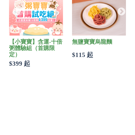
【小寶寶】含運-十倍
無鹽寶寶烏龍麵
粥體驗組（首購限
定）
$115 起
$399 起