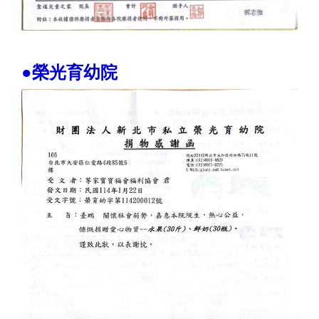
●榮光育幼院