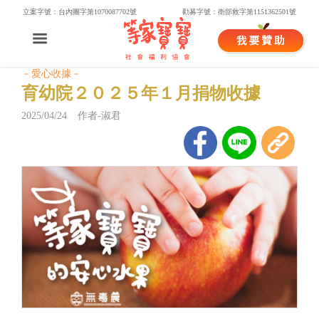
立案字號：台內團字第1070087702號
勸募字號：衛部救字第1151362501號
－愛心收據－
育幼院２０２５年１月捐物收據
2025/04/24 作者-淑君