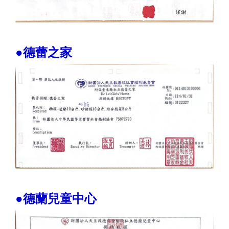
●德蕾之家
●德蘭兒童中心