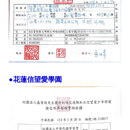
●花蓮信望愛學園