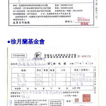
●徐月蘭基金會