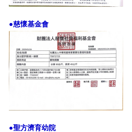
●慈懷基金會
●聖方濟育幼院