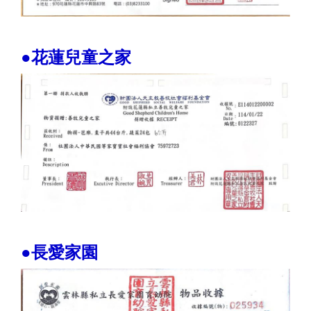
●花蓮兒童之家
●長愛家園