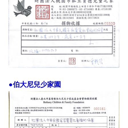
●伯大尼兒少家園