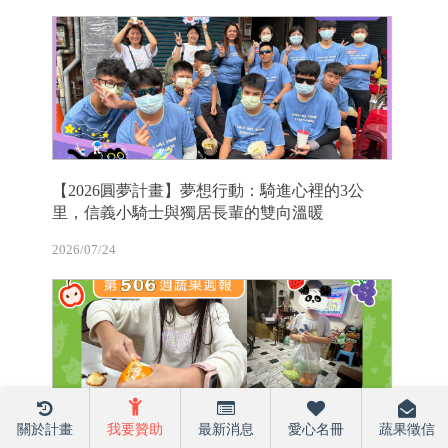
【2026圓夢計畫】夢想行動：騎進心裡的3公
里，信義小騎士與獨居長輩的雙向溫暖
2026/07/24
關於計畫
我要贊助
最新消息
愛心名冊
蔬果徵信