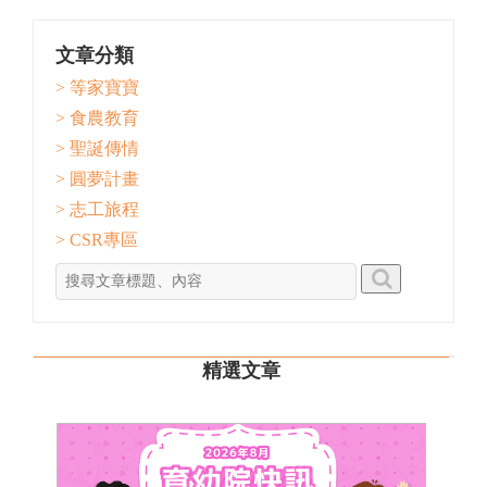
文章分類
> 等家寶寶
> 食農教育
> 聖誕傳情
> 圓夢計畫
> 志工旅程
> CSR專區
精選文章