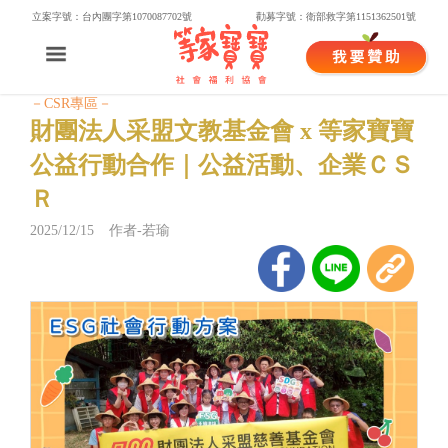
立案字號：台內團字第1070087702號
勸募字號：衛部救字第1151362501號
－CSR專區－
財團法人采盟文教基金會 x 等家寶寶
公益行動合作｜公益活動、企業ＣＳ
Ｒ
2025/12/15 作者-若瑜