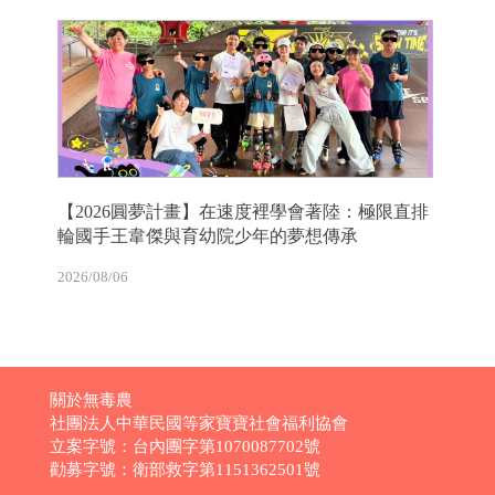
【2026圓夢計畫】在速度裡學會著陸：極限直排
輪國手王韋傑與育幼院少年的夢想傳承
2026/08/06
關於無毒農
社團法人中華民國等家寶寶社會福利協會
立案字號：台內團字第1070087702號
勸募字號：衛部救字第1151362501號