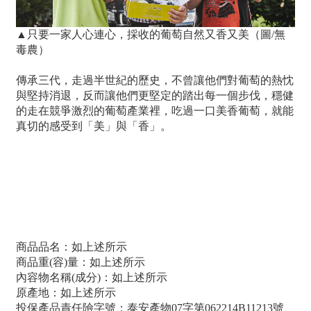
▲只要一家人心連心，採收的葡萄自然又香又美（圖/無
毒農）
傳承三代，走過半世紀的歷史，不曾讓他們對葡萄的熱忱
與堅持消退，反而讓他們更堅定的踏出每一個步伐，穩健
的走在競爭激烈的葡萄產業裡，吃過一口美香葡萄，就能
真切的感受到「美」與「香」。
看更多產地故事
商品品名：如上述所示
商品重(容)量：如上述所示
內容物名稱(成分)：如上述所示
原產地：如上述所示
投保產品責任險字號：泰安產物07字第062214B11213號