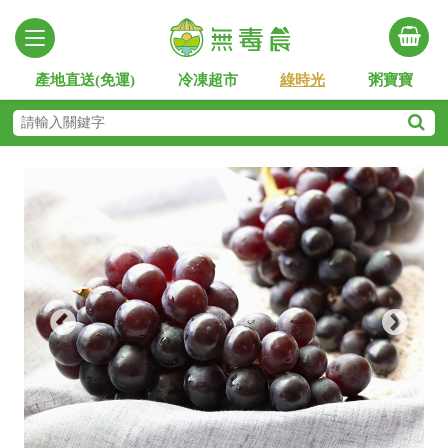
產地直送(免運)
冷凍超市
綠時光
粥寶寶