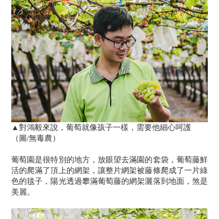
▲對鴻毅來說，葡萄就像孩子一樣，需要他細心呵護
（圖/無毒農）
葡萄園是很特別的地方，放眼望去滿園的套袋，葡萄藤鮮
活的爬滿了頂上的網架，讓整片網架被藤條爬成了一片綠
色的毯子，陽光透過攀滿葡萄藤的網架灑落到地面，煞是
美麗。