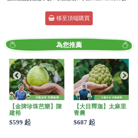
移至頂端購買
為您推薦
【金牌珍珠芭樂】陳
【大目釋迦】太麻里
建裕
青農
$599 起
$687 起