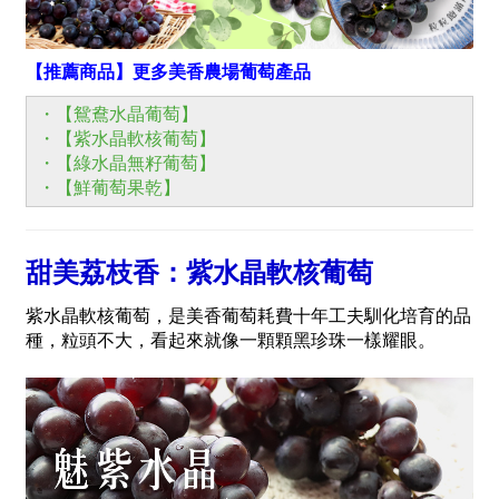
【推薦商品】更多美香農場葡萄產品
・【鴛鴦水晶葡萄】
・【紫水晶軟核葡萄】
・【綠水晶無籽葡萄】
・【鮮葡萄果乾】
甜美荔枝香：紫水晶軟核葡萄
紫水晶軟核葡萄，是美香葡萄耗費十年工夫馴化培育的品
種，粒頭不大，看起來就像一顆顆黑珍珠一樣耀眼。