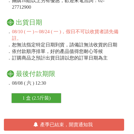
．
團購10組以上另有優惠，歡迎來電洽詢：02-
27712900
出貨日期
．
08/10 ( 一 )～08/24 ( 一 )，假日不可以收貨者請先備
註。
．
恕無法指定特定日期到貨，請備註無法收貨的日期
．
依付款順序排單，好的產品值得您耐心等候
．
訂購商品之預計出貨日請以您的訂單日期為主
最後付款期限
．
08/08 ( 六 ) 12:30
1 盒 (2.5斤裝)
產季已結束，開賣通知我