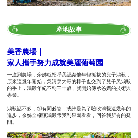
產地故事
美香農場｜
家人攜手努力成就美麗葡萄園
一進到農場，余姊就招呼我認識他年輕挺拔的兒子鴻毅，
原來這幾年開始，吳清泉大哥的棒子也交到了兒子吳鴻毅
的手上，鴻毅年紀不到三十歲，就開始傳承爸媽的技術與
專業。
鴻毅話不多，卻有問必答，或許是為了驗收鴻毅這幾年的
進步，余姊全權讓鴻毅帶我到果園看看，回答我所有的疑
問。