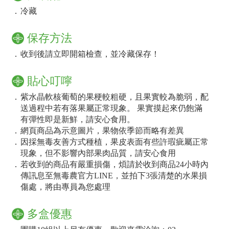
．
冷藏
保存方法
．
收到後請立即開箱檢查，並冷藏保存！
貼心叮嚀
．
紫水晶軟核葡萄的果梗較粗硬，且果實較為脆弱，配
送過程中若有落果屬正常現象。 果實摸起來仍飽滿
有彈性即是新鮮，請安心食用。
．
網頁商品為示意圖片，果物依季節而略有差異
．
因採無毒友善方式種植，果皮表面有些許瑕疵屬正常
現象，但不影響內部果肉品質，請安心食用
．
若收到的商品有嚴重損傷，煩請於收到商品24小時內
傳訊息至無毒農官方LINE，並拍下3張清楚的水果損
傷處，將由專員為您處理
多盒優惠