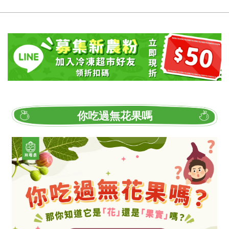
你吃過無花果嗎