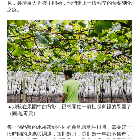
爸，吳清泉大哥接手開始，他們走上一段艱辛的葡萄馴化
之路。
▲鴻毅在果園中的背影，已經開始一肩扛起家裡的果園了
（圖/無毒農）
每一個品種的水果來到不同的產地落地生根時，需要好一
段時間的適應與調適，短則數月，長則數十年都不稀奇，