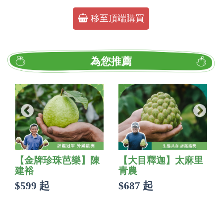
移至頂端購買
為您推薦
【金牌珍珠芭樂】陳
【大目釋迦】太麻里
建裕
青農
$599 起
$687 起