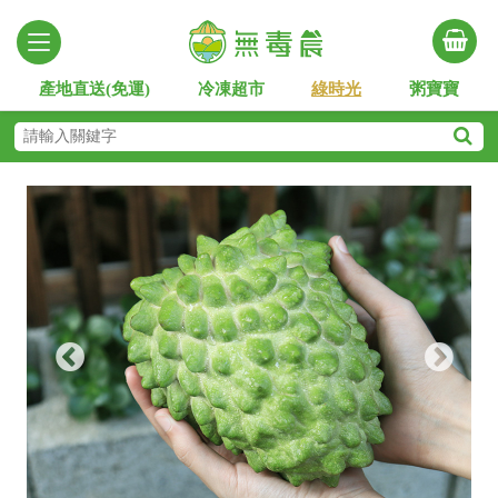
產地直送(免運)
冷凍超市
綠時光
粥寶寶