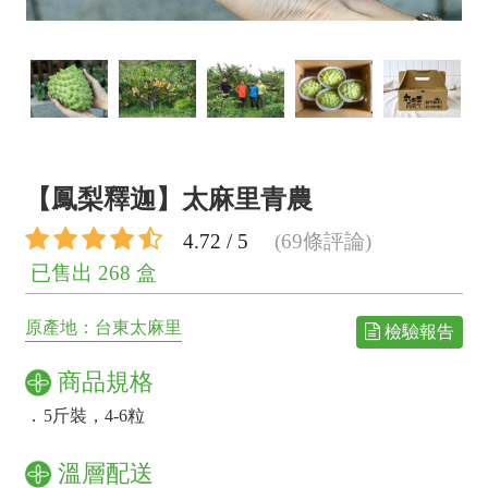
【鳳梨釋迦】太麻里青農
4.72 / 5
(69條評論)
已售出 268 盒
原產地：台東太麻里
檢驗報告
商品規格
．
5斤裝，4-6粒
溫層配送