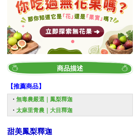
商品描述
【推薦商品】
・
無毒農嚴選｜鳳梨釋迦
・
太麻里青農｜大目釋迦
甜美鳳梨釋迦