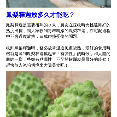
鳳梨釋迦放多久才能吃？
鳳梨釋迦是需要後熟的水果，農友在採收時會挑選剛好的
熟度出貨，讓大家收到青翠粉嫩的鳳梨釋迦，在宅配過程
中不會過度軟熟，造成碰撞受傷的問題。
收到鳳梨釋迦時，務必放常溫通風處後熟，最好的食用時
機就是等到鳳梨釋迦摸起來「有彈性」的時候，和人體的
肌肉一樣，些微有點彈性，不至於軟爛就是最好的時候！
趕快放入冰箱切塊來大嗑美食吧！