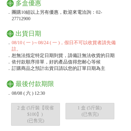
多盒優惠
．
團購10組以上另有優惠，歡迎來電洽詢：02-
27712900
出貨日期
．
08/10 ( 一 )～08/24 ( 一 )，假日不可以收貨者請先備
註。
．
恕無法指定特定日期到貨，請備註無法收貨的日期
．
依付款順序排單，好的產品值得您耐心等候
．
訂購商品之預計出貨日請以您的訂單日期為主
最後付款期限
．
08/08 ( 六 ) 12:30
2 盒 (5斤裝【現省
1 盒 (5斤裝)
$100】)
(已售完)
(已售完)