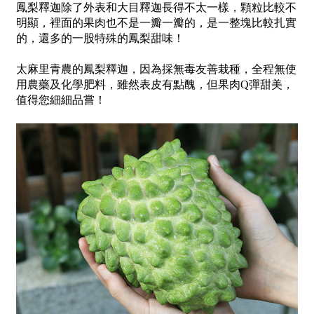
鳳梨釋迦除了外表和大目釋迦長得不太一樣，顆粒比較不
明顯，裡面的果肉也不是一瓣一瓣的，是一整塊比較扎實
的，還多的一股特殊的鳳梨甜味！
太麻里青農的鳳梨釋迦，因為採無毒友善栽種，全程無使
用農藥及化學肥料，雖然表皮有點醜，但果肉Q彈甜美，
值得您細細品嘗！