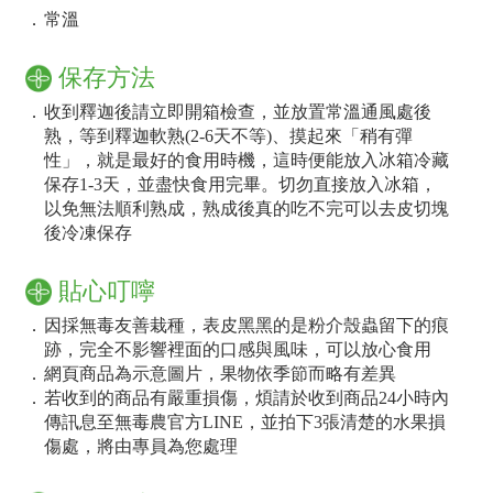
．
常溫
保存方法
．
收到釋迦後請立即開箱檢查，並放置常溫通風處後
熟，等到釋迦軟熟(2-6天不等)、摸起來「稍有彈
性」，就是最好的食用時機，這時便能放入冰箱冷藏
保存1-3天，並盡快食用完畢。切勿直接放入冰箱，
以免無法順利熟成，熟成後真的吃不完可以去皮切塊
後冷凍保存
貼心叮嚀
．
因採無毒友善栽種，表皮黑黑的是粉介殼蟲留下的痕
跡，完全不影響裡面的口感與風味，可以放心食用
．
網頁商品為示意圖片，果物依季節而略有差異
．
若收到的商品有嚴重損傷，煩請於收到商品24小時內
傳訊息至無毒農官方LINE，並拍下3張清楚的水果損
傷處，將由專員為您處理