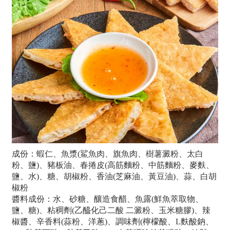
成份：蝦仁、魚漿(鯊魚肉、旗魚肉、樹薯澱粉、太白
粉、鹽)、豬板油、春捲皮(高筋麵粉、中筋麵粉、麥麩、
鹽、水)、糖、胡椒粉、香油(芝麻油、黃豆油)、蒜、白胡
椒粉
醬料成份：水、砂糖、釀造食醋、魚露(鮮魚萃取物、
鹽、糖)、粘稠劑(乙醯化己二酸 二澱粉、玉米糖膠)、辣
椒醬、辛香料(蒜粉、洋蔥)、調味劑(檸檬酸、L麩酸鈉、