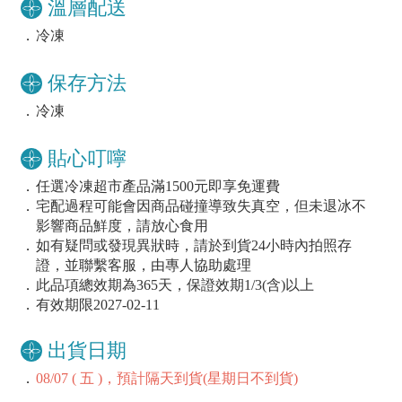
溫層配送
．
冷凍
保存方法
．
冷凍
貼心叮嚀
．
任選冷凍超市產品滿1500元即享免運費
．
宅配過程可能會因商品碰撞導致失真空，但未退冰不
影響商品鮮度，請放心食用
．
如有疑問或發現異狀時，請於到貨24小時內拍照存
證，並聯繫客服，由專人協助處理
．
此品項總效期為365天，保證效期1/3(含)以上
．
有效期限2027-02-11
出貨日期
．
08/07 ( 五 )，預計隔天到貨(星期日不到貨)