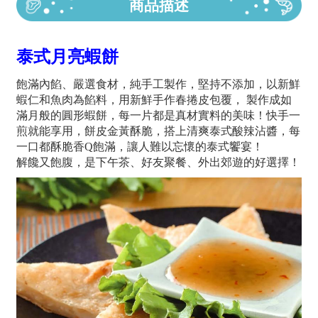
商品描述
泰式月亮蝦餅
飽滿內餡、嚴選食材，純手工製作，堅持不添加，以新鮮
蝦仁和魚肉為餡料，用新鮮手作春捲皮包覆， 製作成如
滿月般的圓形蝦餅，每一片都是真材實料的美味！快手一
煎就能享用，餅皮金黃酥脆，搭上清爽泰式酸辣沾醬，每
一口都酥脆香Q飽滿，讓人難以忘懷的泰式饗宴！
解饞又飽腹，是下午茶、好友聚餐、外出郊遊的好選擇！