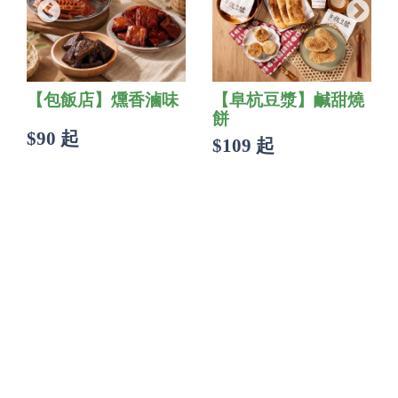
【包飯店】燻香滷味
【阜杭豆漿】鹹甜燒
餅
$90 起
$109 起