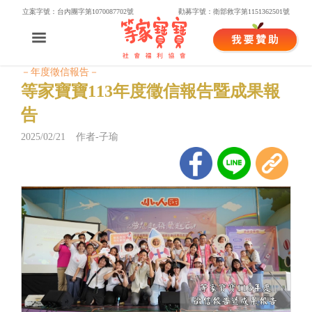
立案字號：台內團字第1070087702號
勸募字號：衛部救字第1151362501號
－年度徵信報告－
等家寶寶113年度徵信報告暨成果報
告
2025/02/21 作者-子瑜