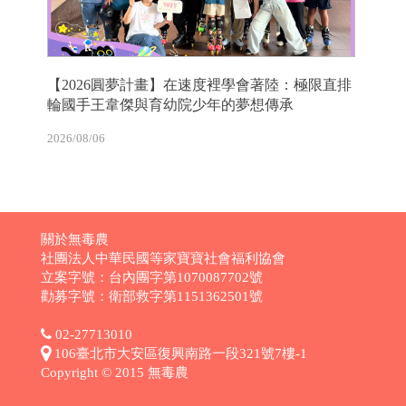
【2026圓夢計畫】在速度裡學會著陸：極限直排
輪國手王韋傑與育幼院少年的夢想傳承
2026/08/06
關於無毒農
社團法人中華民國等家寶寶社會福利協會
立案字號：台內團字第1070087702號
勸募字號：衛部救字第1151362501號
02-27713010
106臺北市大安區復興南路一段321號7樓-1
Copyright © 2015 無毒農