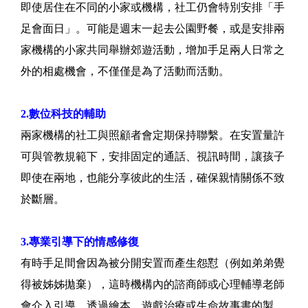
即使居住在不同的小家或機構，社工仍會特別安排「手
足會面日」。可能是週末一起去公園野餐，或是安排兩
家機構的小家共同舉辦郊遊活動，增加手足兩人日常之
外的相處機會，不僅僅是為了活動而活動。
2.數位科技的輔助
兩家機構的社工與照顧者會定期保持聯繫。在安置量許
可與管教規範下，安排固定的通話、視訊時間，讓孩子
即使在兩地，也能分享彼此的生活，確保親情關係不致
於斷層。
3.專業引導下的情感修復
有時手足間會因為被分開安置而產生怨懟（例如弟弟覺
得被姊姊拋棄），這時機構內的諮商師或心理輔導老師
會介入引導。透過繪本、遊戲治療或生命故事書的製