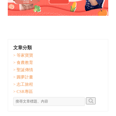
文章分類
> 等家寶寶
> 食農教育
> 聖誕傳情
> 圓夢計畫
> 志工旅程
> CSR專區