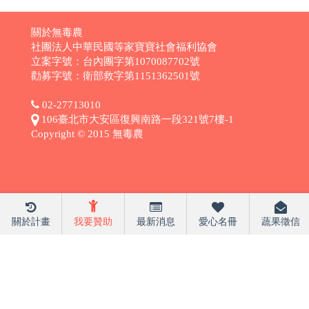
關於無毒農
社團法人中華民國等家寶寶社會福利協會
立案字號：台內團字第1070087702號
勸募字號：衛部救字第1151362501號
02-27713010
106臺北市大安區復興南路一段321號7樓-1
Copyright © 2015 無毒農
關於計畫
我要贊助
最新消息
愛心名冊
蔬果徵信