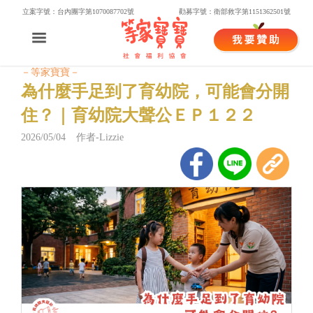
立案字號：台內團字第1070087702號
勸募字號：衛部救字第1151362501號
－等家寶寶－
為什麼手足到了育幼院，可能會分開
住？｜育幼院大聲公ＥＰ１２２
2026/05/04 作者-Lizzie