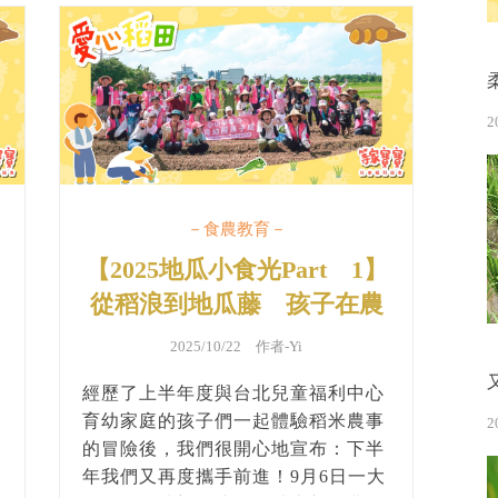
2
－食農教育－
【2025地瓜小食光Part 1】
從稻浪到地瓜藤 孩子在農
田中成長
2025/10/22 作者-
Yi
經歷了上半年度與台北兒童福利中心
育幼家庭的孩子們一起體驗稻米農事
2
的冒險後，我們很開心地宣布：下半
年我們又再度攜手前進！9月6日一大