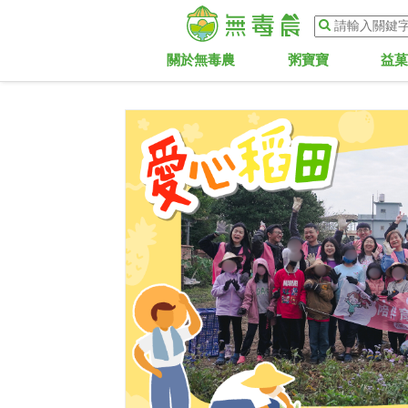
關於無毒農
粥寶寶
益