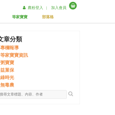
農粉登入 |
加入會員
等家寶寶
部落格
文章分類
專欄報導
等家寶寶資訊
粥寶寶
益菓保
綠時光
無毒農