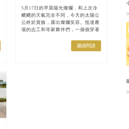
夫除害！
5月17日的早晨陽光燦爛，和上次冷
2
颼颼的天氣完全不同，今天的太陽公
公終於賞臉，露出燦爛笑容。抵達農
場的志工和等家夥伴們，一個個穿著
短褲、拖鞋，輕便裝扮像是早就準備
好要大展身手啦！...
繼續閱讀
2