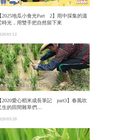
【2025地瓜小食光Part 2】雨中採集的溫
柔時光，用雙手把自然留下來
026/01/12
【2020愛心稻米成長筆記 part3】春風吹
又生的田間雜草們…
020/05/20