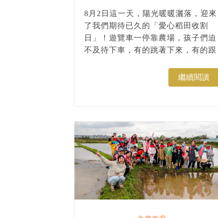
小小收割手！
8月2日這一天，陽光暖暖灑落，迎來
了我們期待已久的「愛心稻田收割
日」！遊覽車一停靠農場，孩子們迫
不及待下車，有的跳著下來，有的跟
小編熱情擊掌，眼睛裡閃爍著期待的
光芒，看得出來對今天的農事體驗滿
繼續閱讀
心雀躍！...