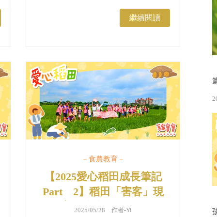
早，天氣晴朗，孩子們踏上新的農田
旅程：種地瓜農事體驗！...
繼續閱讀
2
－食農教育－
【2025愛心稻田成長筆記
Part 2】稻田「害客」現
身！育幼院孩子化身小小農
2025/05/28 作者-
Yi