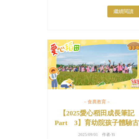
滿地來到快樂農場，進行環境清掃、
排練早操與破冰遊戲，在微涼的空氣
繼續閱讀
中，笑聲反而顯得更加溫暖。...
－食農教育－
【2025愛心稻田成長筆記
Part 3】育幼院孩子體驗古
早味脫穀機！金黃稻浪中的
2025/09/01 作者-
Yi