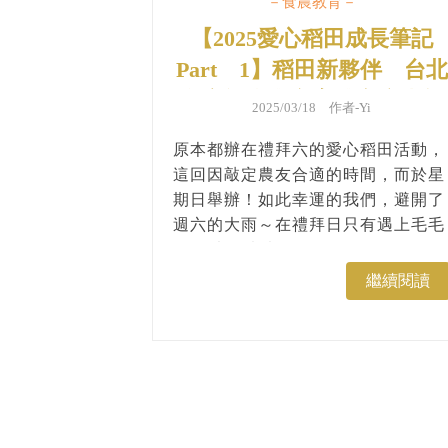
－食農教育－
【2025愛心稻田成長筆記
Part 1】稻田新夥伴 台北
兒童福利中心育幼家庭生態
2025/03/18 作者-
Yi
走讀初體驗！
原本都辦在禮拜六的愛心稻田活動，
這回因敲定農友合適的時間，而於星
期日舉辦！如此幸運的我們，避開了
週六的大雨～在禮拜日只有遇上毛毛
雨，以及颼颼的冷風～...
繼續閱讀