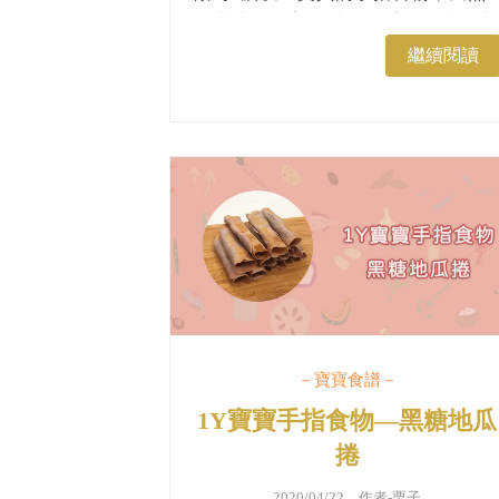
的甜味不僅寶貝愛不釋手，媽咪們也
一定會喜歡哦！...
繼續閱讀
－寶寶食譜－
1Y寶寶手指食物—黑糖地瓜
捲
2020/04/22 作者-
栗子