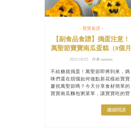
－寶寶食譜－
【副食品食譜】搗蛋注意！
萬聖節寶寶南瓜蛋糕（8個
以上）
2021/10/25 作者-
sammie
不給糖就搗蛋！萬聖節即將到來，媽
咪們還在煩惱如何做點新花樣給寶寶
慶祝萬聖節嗎？今天分享食材簡單的
寶寶南瓜麵包粥菜單，讓寶寶吃的營
養又滿足！...
繼續閱讀