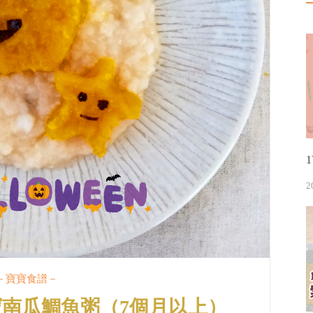
2
－寶寶食譜－
南瓜鯛魚粥（7個月以上）