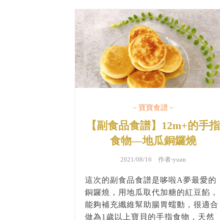
－寶寶食譜－
【副食品食譜】12m+的手
食物—地瓜銅鑼燒
2021/08/16 作者-
yuan
這次的副食品食譜是哆啦A夢最愛的
銅鑼燒，用地瓜取代加糖的紅豆餡，
能夠補充纖維幫助腸胃蠕動，很適合
做為1歲以上寶貝的手指食物，天然