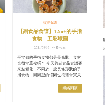
－寶寶食譜－
【副食品食譜】12m+的手指
月
食物—五彩蝦圈
2021/08/16 作者-
yuan
2
平常做的手指食物都是長條狀、食材
也很常重複嗎？ 今天的副食品食譜要
來點變化，不同於一般長條形狀的手
指食物，圓圈型的蝦圈也很適合寶貝
練習抓握和咀嚼。 食譜難度只有一
星，但擺盤出來絕對有5星級的衝擊
繼續閱讀
美味，跟著以下步驟用蝦子和多色蔬
菜為10個月以上的寶貝備餐吧！...