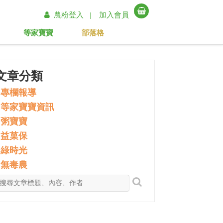
農粉登入 |
加入會員
等家寶寶
部落格
文章分類
專欄報導
等家寶寶資訊
粥寶寶
益菓保
綠時光
無毒農