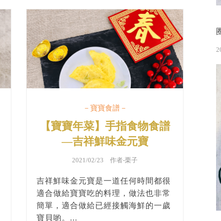
2
－寶寶食譜－
指
【寶寶年菜】手指食物食譜
—吉祥鮮味金元寶
2021/02/23 作者-
栗子
吉祥鮮味金元寶是一道任何時間都很
適合做給寶寶吃的料理，做法也非常
簡單，適合做給已經接觸海鮮的一歲
寶貝喲。...