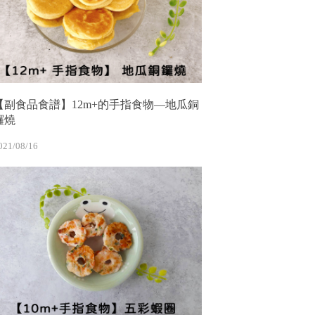
【副食品食譜】12m+的手指食物—地瓜銅
鑼燒
021/08/16