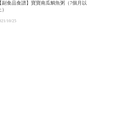
【副食品食譜】寶寶南瓜鯛魚粥（7個月以
上）
021/10/25