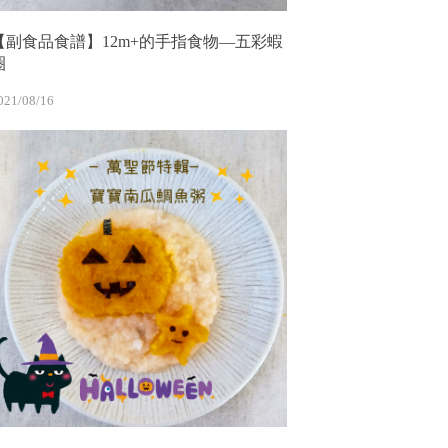
【副食品食譜】12m+的手指食物—五彩蝦
圈
021/08/16