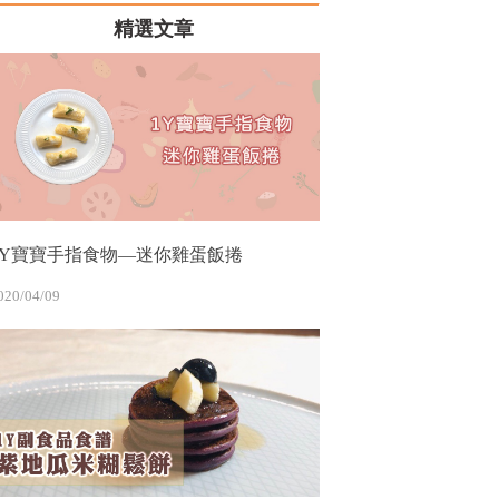
精選文章
1Y寶寶手指食物—迷你雞蛋飯捲
020/04/09