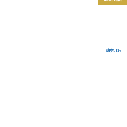
觸不同食材，能幫助寶寶的免疫系統
慢慢學會適應，降低未來對食物過敏
的機會！那試敏該怎麼做？有哪些小
細節要注意呢？一起來看看吧...
總數:196