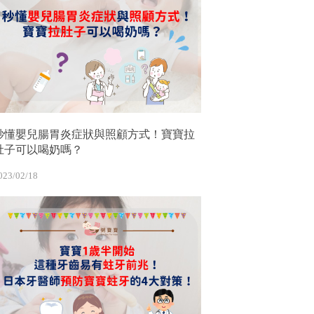
秒懂嬰兒腸胃炎症狀與照顧方式！寶寶拉
肚子可以喝奶嗎？
023/02/18