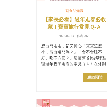
－副食品知識－
【家長必看】過年走春必收
藏！寶寶旅行常見Ｑ-Ａ
2026/02/13 作者-
Abbi
想出門走走，卻又擔心「寶寶這麼
小，能出遠門嗎？」「會不會睡不
好、吃不方便？」這篇幫爸比媽咪整
理過年親子走春的常見ＱＡ！在外副
食品怎麼準備？帶寶寶外宿要留意什
麼？寶寶多大才適合出國？出門要帶
繼續閱讀
哪些東西？一起來看看吧...