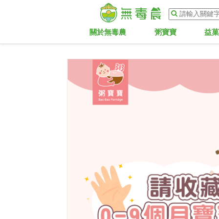
關於無毒農
粥寶寶
益