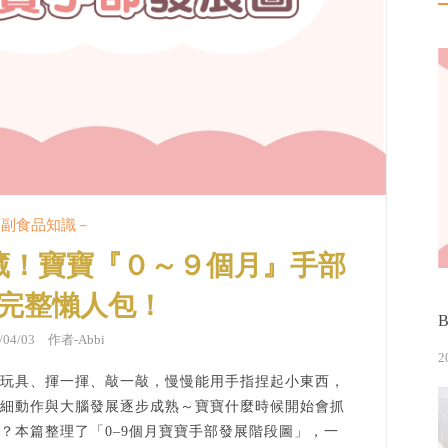
－副食品知識－
藏！寶寶『０～９個月』手部
完整懶人包！
6/04/03 作者-
Abbi
2
玩具、揮一揮、敲一敲，慢慢能用手指捏起小東西，
細動作與大腦發展逐步成熟～寶寶什麼時候開始會抓
？本篇整理了「0–9個月寶寶手部發展階段圖」，一