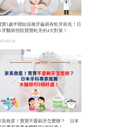
寶寶1歲半開始這種牙齒易有蛀牙前兆！日
本牙醫師預防寶寶蛀牙的4大對策！
023/02/26
家長救星！寶寶不愛刷牙怎麼辦？ 日本