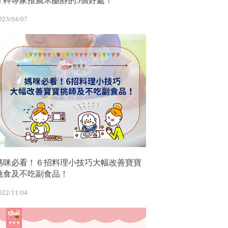
牙科專家推薦木醣醇的5個好處！
023/04/07
媽咪必看！６招料理小技巧大幅改善寶寶
挑食及不吃副食品！
022/11/04