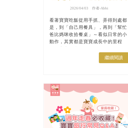
2026/04/03 作者-
Abbi
看著寶寶吃飯從用手抓、弄得到處都
是，到「自己用餐具」，再到「幫忙
爸比媽咪收拾餐桌」～看似日常的小
動作，其實都是寶寶成長中的里程
碑！寶寶多大學會使用湯匙、叉子？
多大會練習用筷子呢？不同年齡的用
繼續閱讀
餐階段，本篇整理成一張圖一次看
懂！一起來看看吧！...