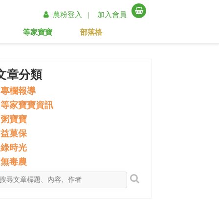
農粉登入 |
加入會員
等家寶寶
部落格
文章分類
專欄報導
等家寶寶資訊
粥寶寶
益菓保
綠時光
無毒農