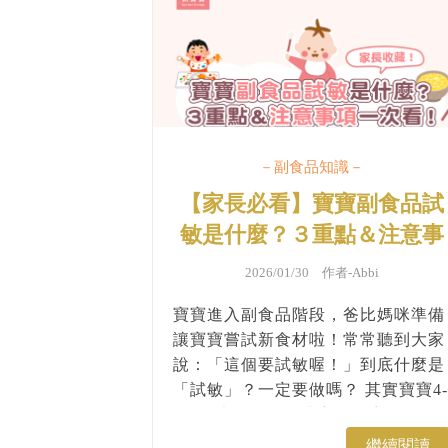
－副食品知識－
【家長必看】寶寶副食品試
敏是什麼？３重點＆注意事
項一次看！
2026/01/30 作者-
Abbi
寶寶進入副食品階段，爸比媽咪準備
讓寶寶嘗試新食材啦！常常聽到大家
說：「這個要試敏喔！」到底什麼是
「試敏」？一定要做嗎？ 其實寶寶4-
9個月大左右，是建立「不容易過敏
體質」的重要時期。透過循序漸進接
繼續閱讀