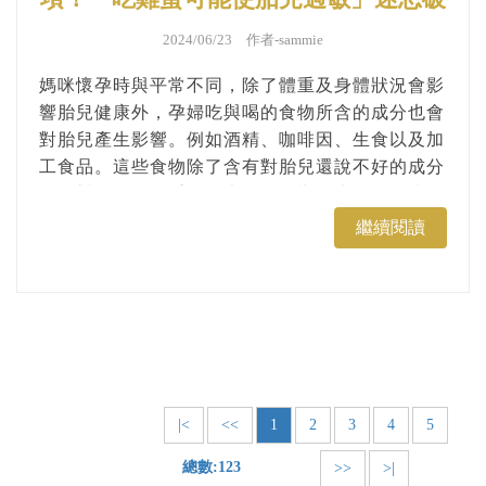
解！
2024/06/23 作者-
sammie
媽咪懷孕時與平常不同，除了體重及身體狀況會影
響胎兒健康外，孕婦吃與喝的食物所含的成分也會
對胎兒產生影響。例如酒精、咖啡因、生食以及加
工食品。這些食物除了含有對胎兒還說不好的成分
外，對孕婦的體重管理也會有影響。本篇介紹懷孕
期間飲食注意事項，以及懷孕不可以吃的東西。讓
繼續閱讀
媽咪能在懷孕初中後期吃的開心又健康。...
|<
<<
1
2
3
4
5
總數:123
>>
>|