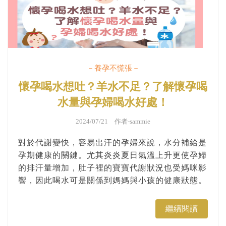
－養孕不慌張－
懷孕喝水想吐？羊水不足？了解懷孕喝
水量與孕婦喝水好處！
2024/07/21 作者-
sammie
對於代謝變快，容易出汗的孕婦來說，水分補給是
孕期健康的關鍵。尤其炎炎夏日氣溫上升更使孕婦
的排汗量增加，肚子裡的寶寶代謝狀況也受媽咪影
響，因此喝水可是關係到媽媽與小孩的健康狀態。
但許多媽咪在孕期有喝水想吐的困擾，有時甚至導
致一日飲水量不足，本篇一起了解孕婦喝水量與輕
繼續閱讀
鬆達成每日足夠水分補給的方法！...