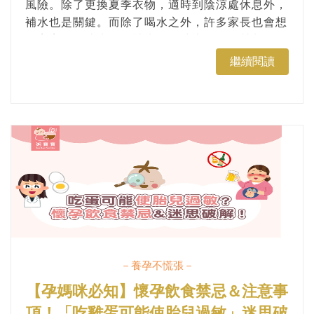
風險。除了更換夏季衣物，適時到陰涼處休息外，
補水也是關鍵。而除了喝水之外，許多家長也會想
給寶寶吃一些水果，補水的同時也能攝取營養，增
加食慾。本篇將介紹寶寶多大可以吃水果，以及寶
繼續閱讀
寶適合吃哪些水果，避開食物過敏。...
－養孕不慌張－
【孕媽咪必知】懷孕飲食禁忌＆注意事
項！「吃雞蛋可能使胎兒過敏」迷思破