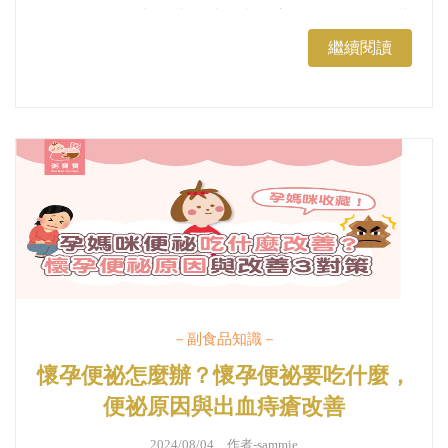
品，即便不便出門或趕時間也能立即取得原型食材
來製作副食品。本篇將介紹冷凍蔬菜的副食品推薦
繼續閱讀
食材與調理注意事項。...
－副食品知識－
懷孕便祕怎麼辦？懷孕便祕要吃什麼，
便祕原因與出血痔瘡改善
2024/08/04 作者-
sammie