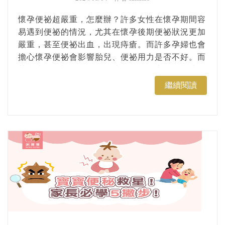
懷孕便祕超嚴重，怎麼辦？許多女性在懷孕期間容
易遇到便祕的情況，尤其在懷孕後期便祕狀況更加
嚴重，甚至便祕出血，出現痔瘡。而許多孕婦也會
擔心懷孕便祕會影響胎兒、便祕用力是否不好。而
其實懷孕便祕的原因是有跡可循的，本篇將根據日
本婦產科醫師介紹，分享懷孕便祕原因與懷孕便祕
繼續閱讀
要吃什麼等等可以改善懷孕便祕的方式。...