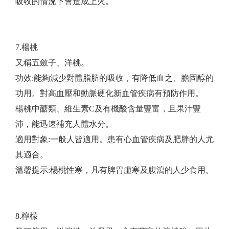
吸收的情況下會造成上火。
7.楊桃
又稱五斂子、洋桃。
功效:能夠減少對體脂肪的吸收，有降低血之、膽固醇的
功用。對高血壓和動脈硬化新血管疾病有預防作用。
楊桃中醣類、維生素C及有機酸含量豐富，且果汁豐
沛，能迅速補充人體水分。
適用對象:一般人皆適用。患有心血管疾病及肥胖的人尤
其適合。
​溫馨提示:楊桃性寒，凡有脾胃虛寒及腹瀉的人少食用。
8.檸檬