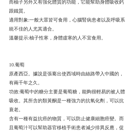
而柚子另外又有強化體質的功能，它能幫助身體吸收鈣
跟鐵質。
適用對象:一般大眾皆可食用，心腦腎病患者以及呼吸系
統不佳的人尤其適合。
​溫馨提示:柚子性寒，身體虛寒的人不宜食用。
10.葡萄
原產西亞。據說是張騫出使西域時由絲路帶入中國的，
有兩千年之久。
功效:葡萄中的糖分主要是葡萄糖，能夠很輕易的被人體
吸收。其所含的類黃酮是一種強力的抗氧化劑，可以抗
衰老。
含有一種有益抗癌的物質，可以防止健康細胞癌變。而
且葡萄汁可以幫助器官移植手術患者減少排異反應，促