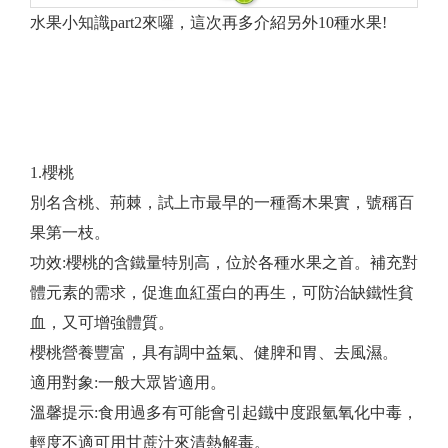
水果小知識part2來囉，這次再多介紹另外10種水果!
1.櫻桃
別名含桃、荊棘，試上市最早的一種喬木果實，號稱百
果第一枝。
功效:櫻桃的含鐵量特別高，位於各種水果之首。補充對
體元素的需求，促進血紅蛋白的再生，可防治缺鐵性貧
血，又可增強體質。
櫻桃營養豐富，具有調中益氣、健脾和胃、去風濕。
適用對象:一般大眾皆適用。
溫馨提示:食用過多有可能會引起鐵中度跟氫氧化中毒，
輕度不適可用甘蔗汁來清熱解毒。