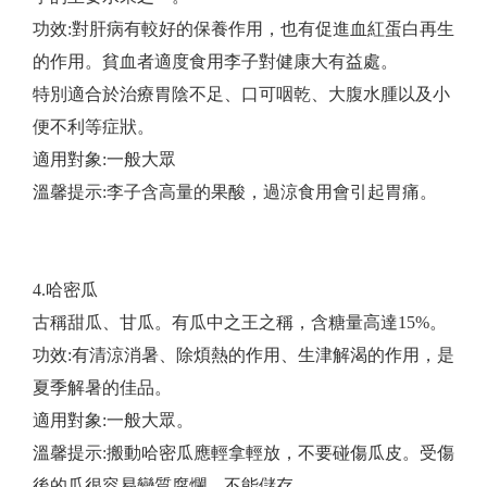
功效:對肝病有較好的保養作用，也有促進血紅蛋白再生
的作用。貧血者適度食用李子對健康大有益處。
特別適合於治療胃陰不足、口可咽乾、大腹水腫以及小
便不利等症狀。
適用對象:一般大眾
​溫馨提示:李子含高量的果酸，過涼食用會引起胃痛。
4.哈密瓜
古稱甜瓜、甘瓜。有瓜中之王之稱，含糖量高達15%。
功效:有清涼消暑、除煩熱的作用、生津解渴的作用，是
夏季解暑的佳品。
適用對象:一般大眾。
​溫馨提示:搬動哈密瓜應輕拿輕放，不要碰傷瓜皮。受傷
後的瓜很容易變質腐爛，不能儲存。