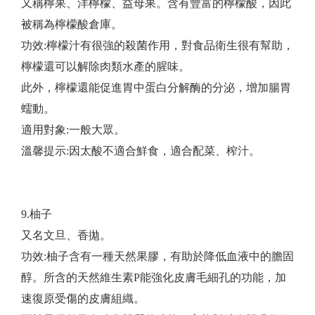
又稱檸果、洋檸檬、益母果。含有豐富的檸檬酸，因此
被稱為檸檬酸倉庫。
功效:檸檬汁有很強的殺菌作用，對食品衛生很有幫助，
檸檬還可以解除肉類水產的腥味。
此外，檸檬還能促進胃中蛋白分解酶的分泌，增加腸胃
蠕動。
適用對象:一般大眾。
​溫馨提示:因太酸不適合鮮食，適合配菜、榨汁。
9.柚子
又名文旦、香拋。
功效:柚子含有一種天然果膠，有助於降低血液中的膽固
醇。所含的天然維生素P能強化皮膚毛細孔的功能，加
速復原受傷的皮膚組織。