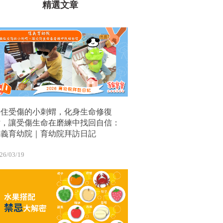
精選文章
接住受傷的小刺蝟，化身生命修復
站，讓受傷生命在磨練中找回自信：
信義育幼院｜育幼院拜訪日記
26/03/19