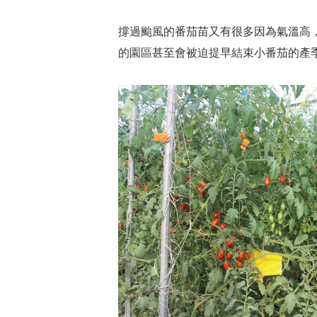
撐過颱風的番茄苗又有很多因為氣溫高
的園區甚至會被迫提早結束小番茄的產