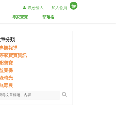
農粉登入 |
加入會員
等家寶寶
部落格
文章分類
專欄報導
等家寶寶資訊
粥寶寶
益菓保
綠時光
無毒農