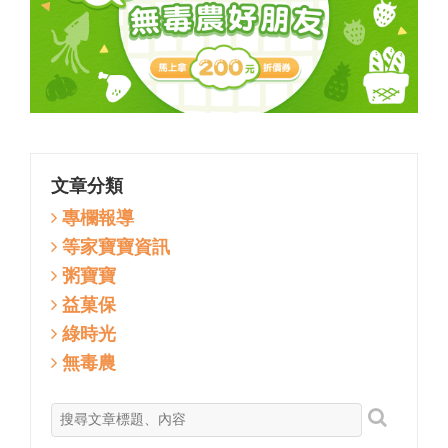
文章分類
專欄報導
等家寶寶資訊
粥寶寶
益菓保
綠時光
無毒農