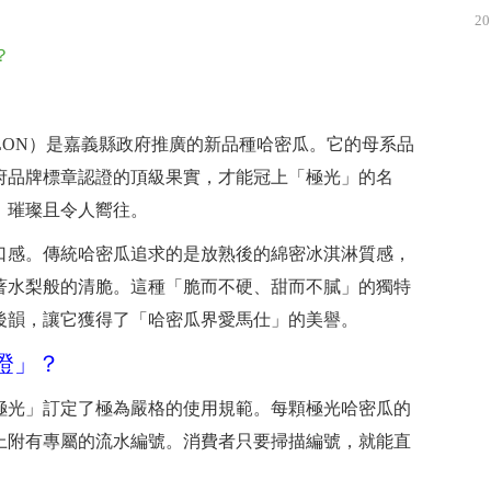
20
？
ELON）是嘉義縣政府推廣的新品種哈密瓜。它的母系品
府品牌標章認證的頂級果實，才能冠上「極光」的名
、璀璨且令人嚮往。
口感。傳統哈密瓜追求的是放熟後的綿密冰淇淋質感，
著水梨般的清脆。這種「脆而不硬、甜而不膩」的獨特
後韻，讓它獲得了「哈密瓜界愛馬仕」的美譽。
證」？
極光」訂定了極為嚴格的使用規範。每顆極光哈密瓜的
上附有專屬的流水編號。消費者只要掃描編號，就能直