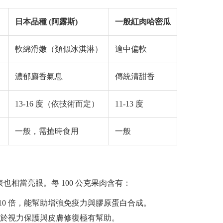
日本品種 (阿露斯)
一般紅肉哈密瓜
軟綿滑嫩（類似冰淇淋）
適中偏軟
濃郁麝香氣息
傳統清甜香
）
13-16 度（依技術而定）
11-13 度
一般，需搶時食用
一般
相當亮眼。每 100 公克果肉含有：
10 倍，能幫助增強免疫力與膠原蛋白合成。
於視力保護與皮膚修復極有幫助。