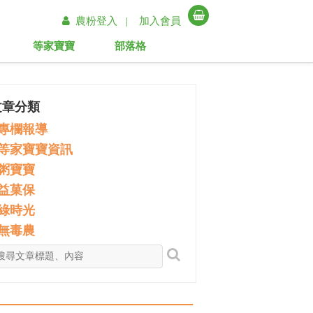
農粉登入 |
加入會員
等家寶寶
部落格
文章分類
專欄報導
等家寶寶資訊
粥寶寶
益菓保
綠時光
無毒農