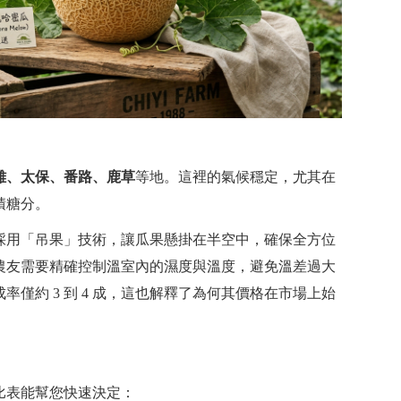
雄、太保、番路、鹿草
等地。這裡的氣候穩定，尤其在
積糖分。
採用「吊果」技術，讓瓜果懸掛在半空中，確保全方位
農友需要精確控制溫室內的濕度與溫度，避免溫差過大
僅約 3 到 4 成，這也解釋了為何其價格在市場上始
比表能幫您快速決定：