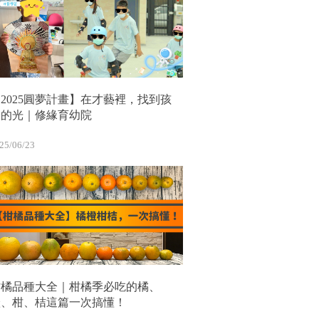
2025圓夢計畫】在才藝裡，找到孩
子的光｜修緣育幼院
25/06/23
柑橘品種大全｜柑橘季必吃的橘、
橙、柑、桔這篇一次搞懂！