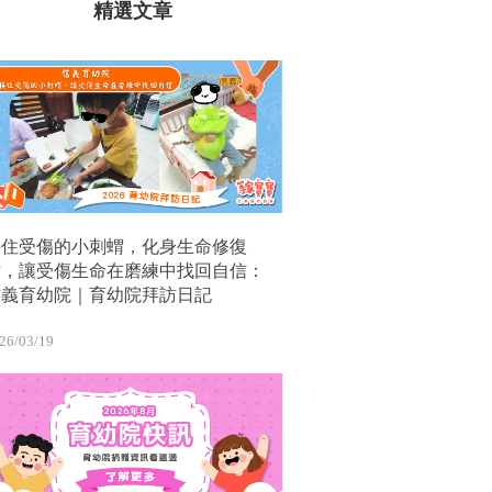
精選文章
接住受傷的小刺蝟，化身生命修復
站，讓受傷生命在磨練中找回自信：
信義育幼院｜育幼院拜訪日記
26/03/19