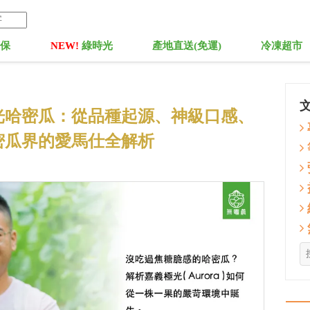
菓保
NEW!
綠時光
產地直送(免運)
冷凍超市
極光哈密瓜：從品種起源、神級口感、
密瓜界的愛馬仕全解析