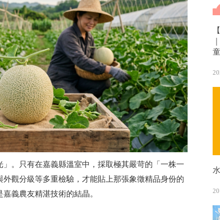
20
光」。只有在嘉義縣溫室中，採取極其嚴苛的「一株一
與外觀分級等多重檢驗，才能貼上那張象徵精品身份的
20
是嘉義農友精湛技術的結晶。