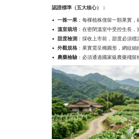
認證標準（五大核心）：
一株一果
：每棵植株僅留一顆果實，
溫室栽培
：在密閉溫室中受控生長，
甜度檢測
：採收上市前，甜度必須穩定
外觀規格
：果實需呈橢圓形，網紋細
農藥檢驗
：必須通過國家級農藥殘留