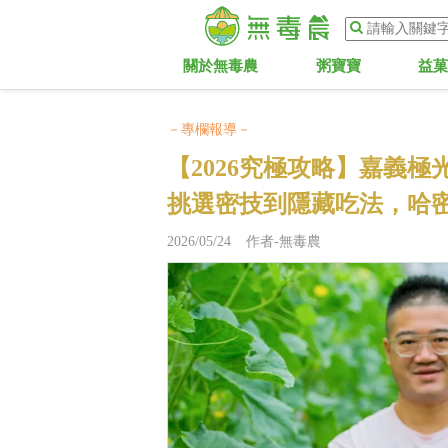
關於無毒農
粥寶寶
益
－專欄報導－
【2026究極攻略】嘉義
挑選密技到隱藏吃法，哈
2026/05/24 作者-無毒農