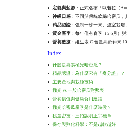
定義與起源
：正式名稱「歐若拉（Au
神級口感
：不同於傳統軟綿哈密瓜，
精品認證
：強制一株一果、溫室栽培、
黃金產季
：每年僅有春季（5-6月）與
營養數據
：維生素 C 含量高於蘋果 1
Index
什麼是嘉義極光哈密瓜？
精品認證：為什麼它有「身分證」？
主要產地與栽種技術
極光 vs 一般哈密瓜對照表
營養價值與健康食用建議
極光哈密瓜產季是什麼時候？
挑選密技：三招認明正宗標章
保存與熟化科學：不是越軟越好