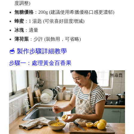
度調整)
無糖優格
：200g (建議使用希臘優格口感更濃郁)
蜂蜜
：1 湯匙 (可依喜好甜度增減)
冰塊
：適量
薄荷葉
：少許 (裝飾用，可省略)
🥣 製作步驟詳細教學
步驟一：處理黃金百香果