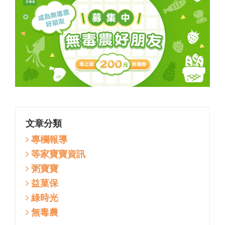
文章分類
專欄報導
等家寶寶資訊
粥寶寶
益菓保
綠時光
無毒農