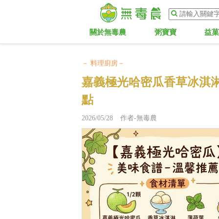
關於無毒農
粥寶寶
益
－ 料理廚房－
嘉義極光哈密瓜香草冰淇
點
2026/05/28 作者-無毒農