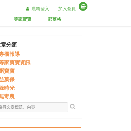
農粉登入 |
加入會員
等家寶寶
部落格
文章分類
專欄報導
等家寶寶資訊
粥寶寶
益菓保
綠時光
無毒農