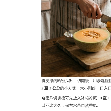
將洗淨的哈密瓜對半切開後，用湯匙輕
2 至 3 公分
的小方塊，大小剛好一口入
哈密瓜切塊後可先放入冰箱冷藏 10 至
以不冰太久，保留水果自然香氣。