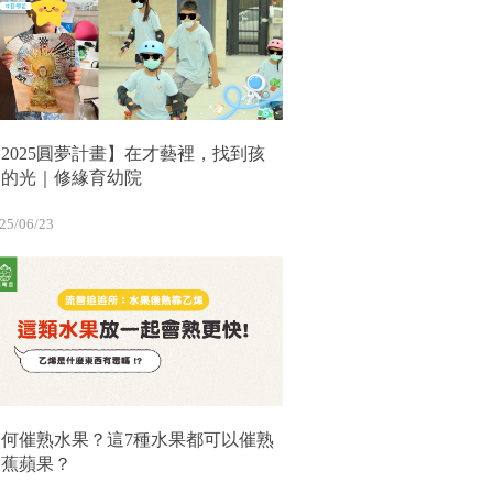
2025圓夢計畫】在才藝裡，找到孩
子的光｜修緣育幼院
25/06/23
如何催熟水果？這7種水果都可以催熟
香蕉蘋果？