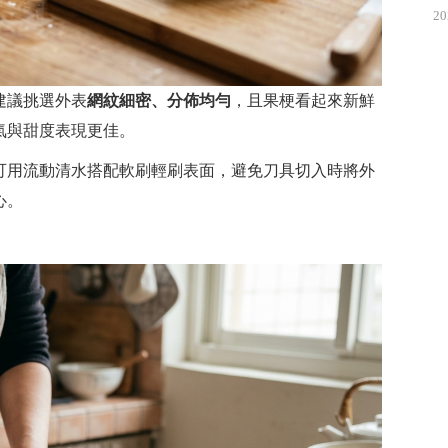
20
建議挑選外表
網紋細密、分佈均勻
，且果梗看起來新鮮
氣與甜度表現更佳。
可用流動清水搭配軟刷輕刷表面，避免刀具切入時將外
心。