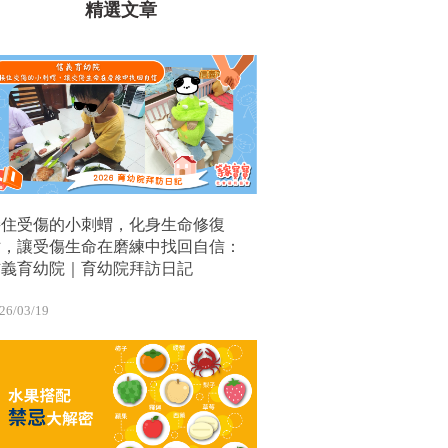
精選文章
接住受傷的小刺蝟，化身生命修復
站，讓受傷生命在磨練中找回自信：
信義育幼院｜育幼院拜訪日記
26/03/19