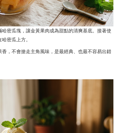
滿哈密瓜塊，讓金黃果肉成為甜點的清爽基底。接著使
在哈密瓜上方。
果香，不會搶走主角風味，是最經典、也最不容易出錯