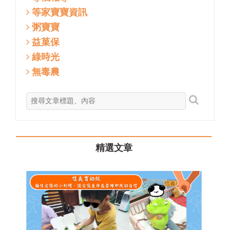
等家寶寶資訊
粥寶寶
益菓保
綠時光
無毒農
精選文章