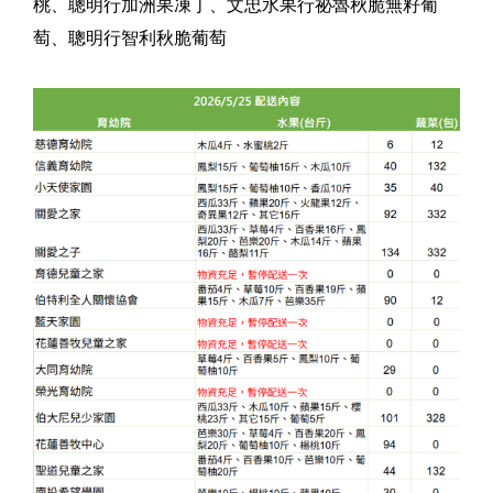
桃、聰明行加洲果凍丁、文忠水果行祕魯秋脆無籽葡
萄、聰明行智利秋脆葡萄