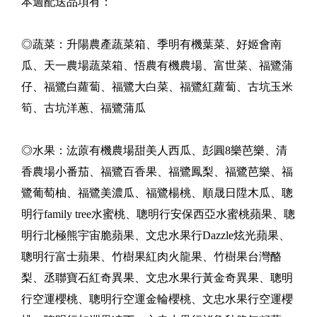
本週配送品項有：
◎蔬菜：升陽農產蔬菜箱、季明有機葉菜、好姬會南
瓜、天一農場蔬菜箱、悟農有機農場、富世菜、福鷺蒲
仔、福鷺白蘿蔔、福鷺大白菜、福鷺紅蘿蔔、古坑玉米
筍、古坑洋蔥、福鷺蒲瓜
◎水果：汯蒝有機農場甜美人西瓜、彭圓8樂芭樂、清
香農場小番茄、福鷺百香果、福鷺鳳梨、福鷺芭樂、福
鷺葡萄柚、福鷺美濃瓜、福鷺楊桃、順晟日陞木瓜、聰
明行family tree水蜜桃、聰明行安保西亞水蜜桃蘋果、聰
明行北極熊宇宙脆蘋果、文忠水果行Dazzle炫光蘋果、
聰明行富士蘋果、竹樹果紅肉火龍果、竹樹果台灣酪
梨、丞聯寶石紅奇異果、文忠水果行黃金奇異果、聰明
行空運櫻桃、聰明行空運金輪櫻桃、文忠水果行空運櫻