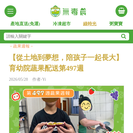
產地直送(免運)
冷凍超市
綠時光
粥寶寶
－蔬果週報－
【從土地到夢想，陪孩子一起長大】
育幼院蔬果配送第497週
2026/05/28 作者-Yi