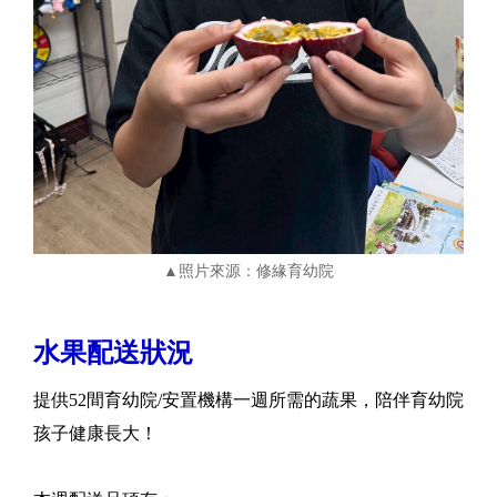
▲照片來源：修緣育幼院
水果配送狀況
提供52間育幼院/安置機構一週所需的蔬果，陪伴育幼院
孩子健康長大！