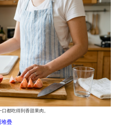
一口都吃得到香甜果肉。
層堆疊