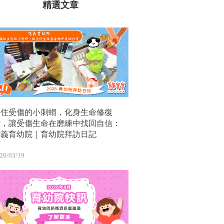
精選文章
接住受傷的小刺蝟，化身生命修復
站，讓受傷生命在磨練中找回自信：
信義育幼院｜育幼院拜訪日記
26/03/19