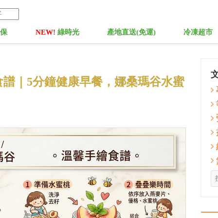
菓保
NEW!
綠時光
產地直送(免運)
冷凍超市
食譜｜5分鐘健康早餐，娜桑瑪谷水蜜