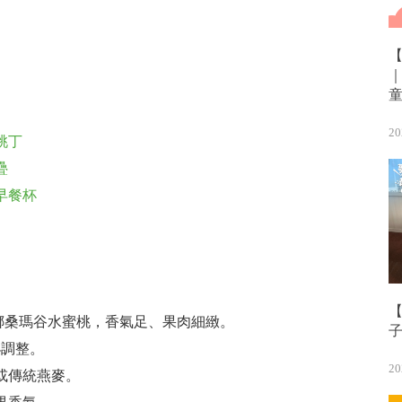
20
桃丁
疊
早餐杯
【
用娜桑瑪谷水蜜桃，香氣足、果肉細緻。
小調整。
20
麥或傳統燕麥。