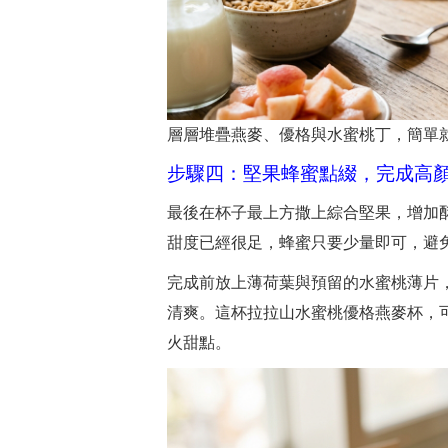
層層堆疊燕麥、優格與水蜜桃丁，簡單
步驟四：堅果蜂蜜點綴，完成高
最後在杯子最上方撒上綜合堅果，增加
甜度已經很足，蜂蜜只要少量即可，避
完成前放上薄荷葉與預留的水蜜桃薄片
清爽。這杯拉拉山水蜜桃優格燕麥杯，
火甜點。