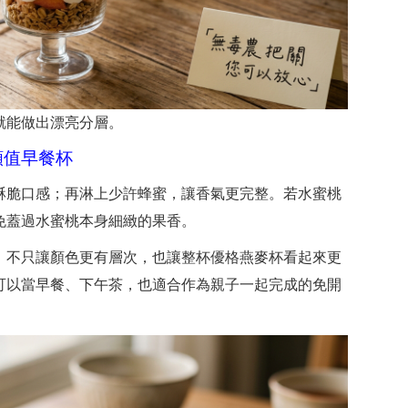
就能做出漂亮分層。
顏值早餐杯
酥脆口感；再淋上少許蜂蜜，讓香氣更完整。若水蜜桃
免蓋過水蜜桃本身細緻的果香。
，不只讓顏色更有層次，也讓整杯優格燕麥杯看起來更
可以當早餐、下午茶，也適合作為親子一起完成的免開