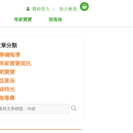
農粉登入 |
加入會員
等家寶寶
部落格
文章分類
專欄報導
等家寶寶資訊
粥寶寶
益菓保
綠時光
無毒農