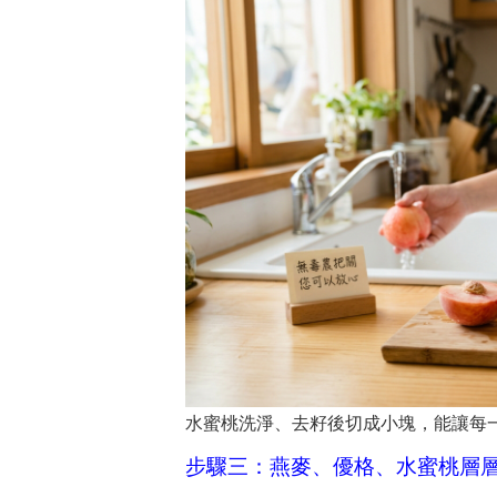
水蜜桃洗淨、去籽後切成小塊，能讓每
步驟三：燕麥、優格、水蜜桃層