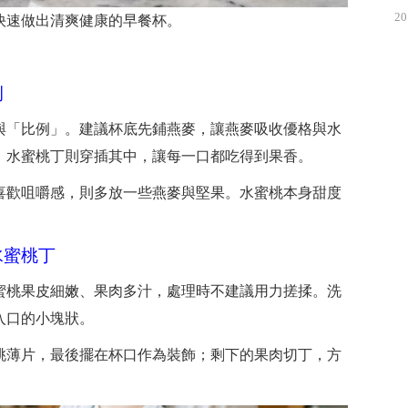
20
快速做出清爽健康的早餐杯。
例
與「比例」。建議杯底先鋪燕麥，讓燕麥吸收優格與水
；水蜜桃丁則穿插其中，讓每一口都吃得到果香。
喜歡咀嚼感，則多放一些燕麥與堅果。水蜜桃本身甜度
水蜜桃丁
蜜桃果皮細嫩、果肉多汁，處理時不建議用力搓揉。洗
入口的小塊狀。
桃薄片，最後擺在杯口作為裝飾；剩下的果肉切丁，方