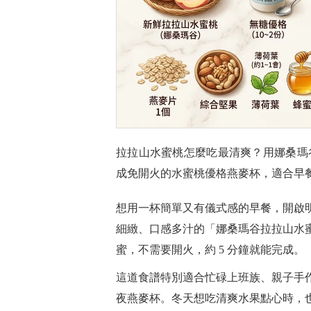
拉拉山水蜜桃怎麼吃最清爽？用娜桑瑪
成免開火的水蜜桃優格燕麥杯，適合早
想用一杯簡單又有儀式感的早餐，開啟
細緻、口感多汁的「娜桑瑪谷拉拉山水
蜜，不需要開火，約 5 分鐘就能完成。
這道食譜特別適合忙碌上班族、親子手
夜燕麥杯。冬天想吃清爽水果點心時，