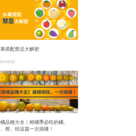
水果搭配禁忌大解密
19/10/02
柑橘品種大全｜柑橘季必吃的橘、
橙、柑、桔這篇一次搞懂！