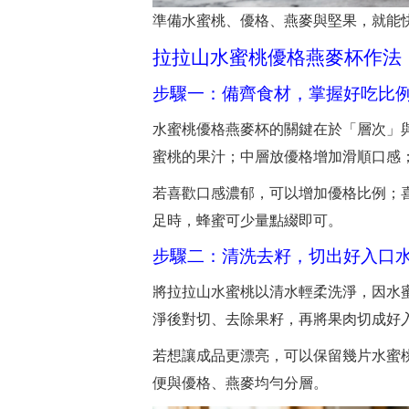
準備水蜜桃、優格、燕麥與堅果，就能
拉拉山水蜜桃優格燕麥杯作法
步驟一：備齊食材，掌握好吃比
水蜜桃優格燕麥杯的關鍵在於「層次」
蜜桃的果汁；中層放優格增加滑順口感
若喜歡口感濃郁，可以增加優格比例；
足時，蜂蜜可少量點綴即可。
步驟二：清洗去籽，切出好入口
將拉拉山水蜜桃以清水輕柔洗淨，因水
淨後對切、去除果籽，再將果肉切成好
若想讓成品更漂亮，可以保留幾片水蜜
便與優格、燕麥均勻分層。