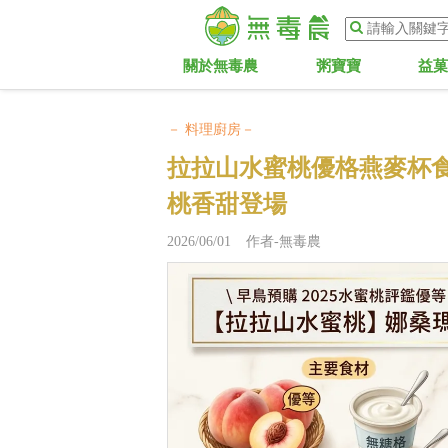
關於無毒農
粥寶寶
益
－ 料理廚房－
拉拉山水蜜桃優格燕麥杯
桃香甜登場
2026/06/01 作者-無毒農