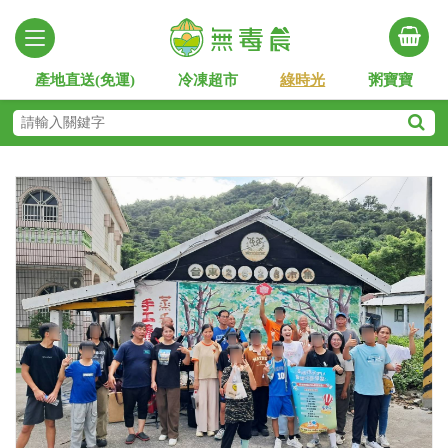
產地直送(免運)
冷凍超市
綠時光
粥寶寶