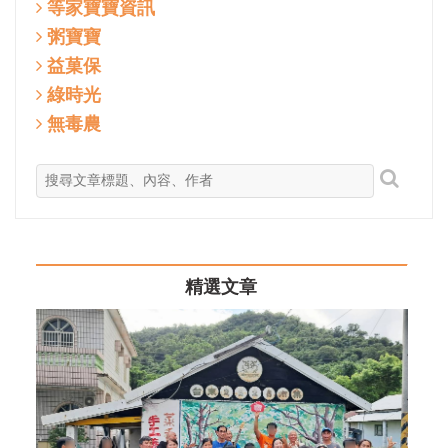
等家寶寶資訊
粥寶寶
益菓保
綠時光
無毒農
精選文章