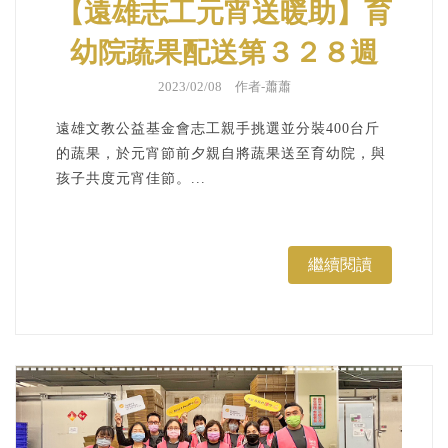
【遠雄志工元宵送暖助】育
幼院蔬果配送第３２８週
2023/02/08 作者-
蕭蕭
遠雄文教公益基金會志工親手挑選並分裝400台斤
的蔬果，於元宵節前夕親自將蔬果送至育幼院，與
孩子共度元宵佳節。...
繼續閱讀