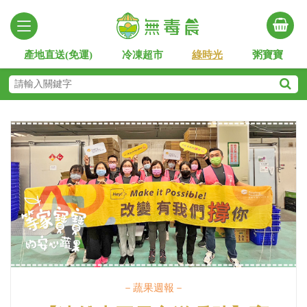
產地直送(免運)
冷凍超市
綠時光
粥寶寶
－蔬果週報－