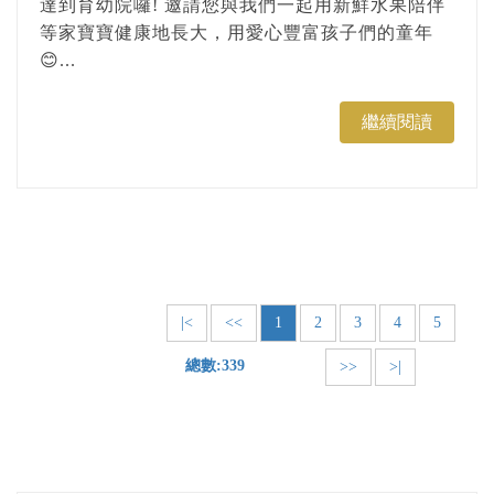
達到育幼院囉! 邀請您與我們一起用新鮮水果陪伴
等家寶寶健康地長大，用愛心豐富孩子們的童年
😊...
繼續閱讀
|<
<<
1
2
3
4
5
總數:339
>>
>|