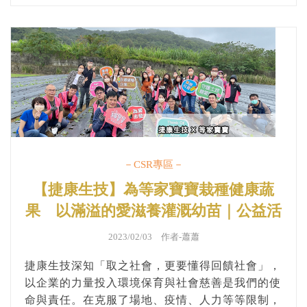
－CSR專區－
【捷康生技】為等家寶寶栽種健康蔬
果 以滿溢的愛滋養灌溉幼苗｜公益活
動、企業ＣＳＲ
2023/02/03 作者-
蕭蕭
捷康生技深知「取之社會，更要懂得回饋社會」，
以企業的力量投入環境保育與社會慈善是我們的使
命與責任。在克服了場地、疫情、人力等等限制，