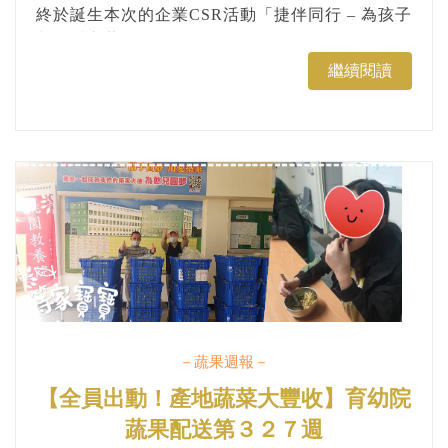
終於誕生本次的企業CSR活動「捷伴同行 – 為孩子
栽種愛心蔬果」。...
繼續閱讀
－蔬果週報－
【全員出動！產地蔬菜大豐收】育幼院
蔬果配送第３２７週