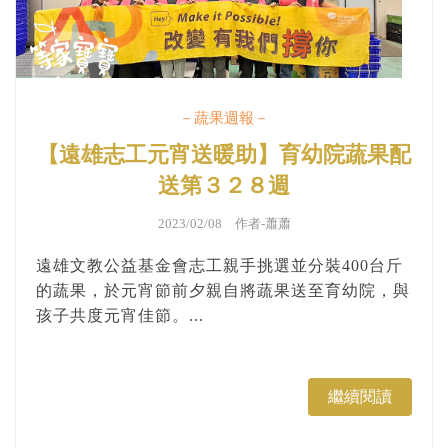
－蔬果週報－
【遠雄志工元宵送暖助】育幼院蔬果配
送第３２８週
2023/02/08 作者-
蕭蕭
遠雄文教公益基金會志工親手挑選並分裝400台斤
的蔬果，於元宵節前夕親自將蔬果送至育幼院，與
孩子共度元宵佳節。...
繼續閱讀