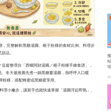
譜，完整解析黑糖湯圓、梔子粉粿的食材比例、料理步
式甜品。
？這篇整理自「西螺阿財湯圓／梔子粉粿手繪食譜」，
法。冬天最推薦先煮一鍋黑糖薑湯圓，熱呼呼入口暖
20
 彈粉粿，搭配蜂蜜或黑糖蜜享用。
驟與料理小撇步，讓新手也能快速掌握「湯圓浮起即熟」、
。