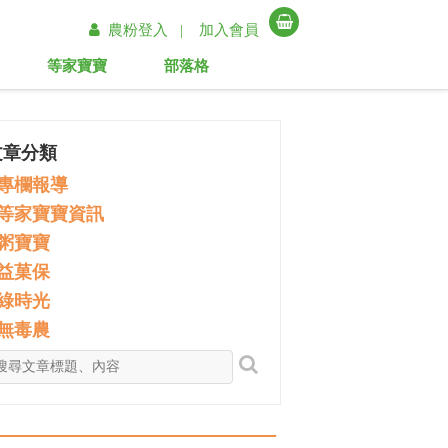
農粉登入 |
加入會員
等家寶寶
部落格
文章分類
專欄報導
等家寶寶資訊
粥寶寶
益菓保
綠時光
無毒農