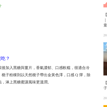
？
20
候吃？
滾後加入黑糖與薑片，香氣濃郁、口感軟糯，很適合冷
梔子粉粿則以天然梔子帶出金黃色澤，口感 Q 彈，除
點，淋上黑糖蜜讓風味更溫潤。
【
20