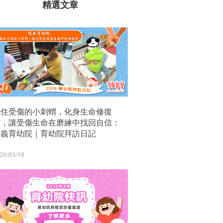
精選文章
接住受傷的小刺蝟，化身生命修復
站，讓受傷生命在磨練中找回自信：
信義育幼院｜育幼院拜訪日記
26/03/19