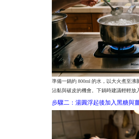
準備一鍋約 800ml 的水，以大火煮
沾黏與破皮的機會。下鍋時建議輕輕放
步驟二：湯圓浮起後加入黑糖與