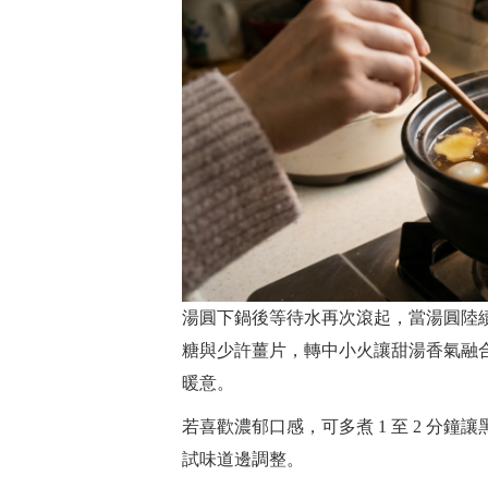
湯圓下鍋後等待水再次滾起，當湯圓陸
糖與少許薑片，轉中小火讓甜湯香氣融
暖意。
若喜歡濃郁口感，可多煮 1 至 2 分
試味道邊調整。