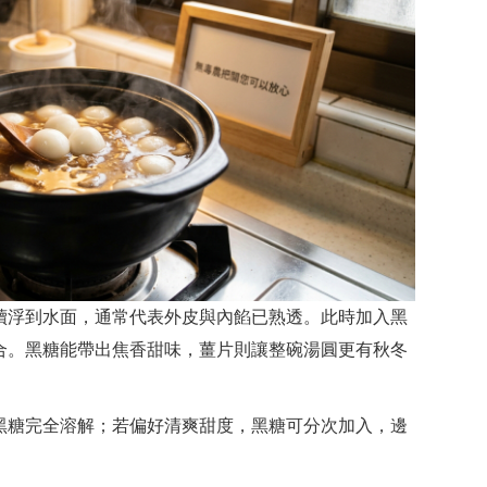
續浮到水面，通常代表外皮與內餡已熟透。此時加入黑
合。黑糖能帶出焦香甜味，薑片則讓整碗湯圓更有秋冬
鐘讓黑糖完全溶解；若偏好清爽甜度，黑糖可分次加入，邊