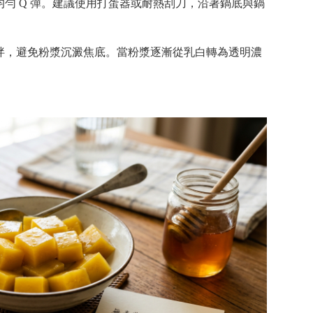
勻 Q 彈。建議使用打蛋器或耐熱刮刀，沿著鍋底與鍋
拌，避免粉漿沉澱焦底。當粉漿逐漸從乳白轉為透明濃