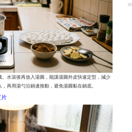
20
至沸騰。水滾後再放入湯圓，能讓湯圓外皮快速定型，減少
入，再用湯勺沿鍋邊推動，避免湯圓黏在鍋底。
薑片