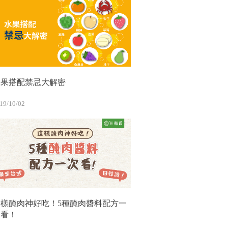
水果搭配禁忌大解密
19/10/02
這樣醃肉神好吃！5種醃肉醬料配方一
次看！