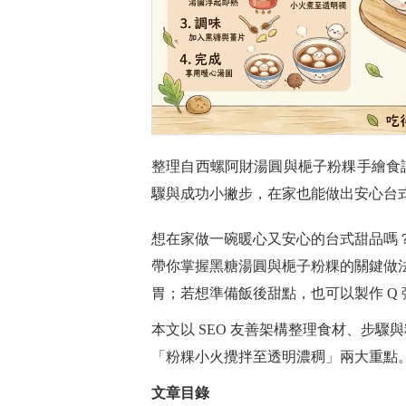
整理自西螺阿財湯圓與梔子粉粿手繪食
驟與成功小撇步，在家也能做出安心台
想在家做一碗暖心又安心的台式甜品嗎
帶你掌握黑糖湯圓與梔子粉粿的關鍵做
胃；若想準備飯後甜點，也可以製作 Q
本文以 SEO 友善架構整理食材、步
「粉粿小火攪拌至透明濃稠」兩大重點
文章目錄