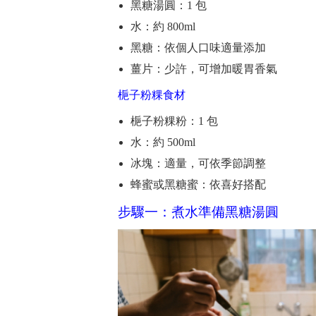
黑糖湯圓：1 包
水：約 800ml
黑糖：依個人口味適量添加
薑片：少許，可增加暖胃香氣
梔子粉粿食材
梔子粉粿粉：1 包
水：約 500ml
冰塊：適量，可依季節調整
蜂蜜或黑糖蜜：依喜好搭配
步驟一：煮水準備黑糖湯圓