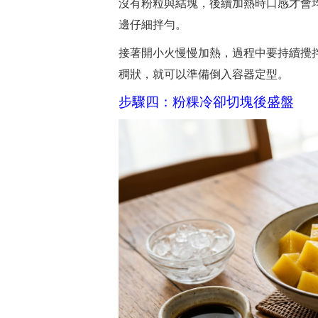
沒有粉粒與結塊，後續加熱時口感才會均
邊仔細拌勻。
接著開小火慢慢加熱，過程中要持續攪
稠狀，就可以準備倒入容器定型。
步驟四：粉粿冷卻切塊後盛盤