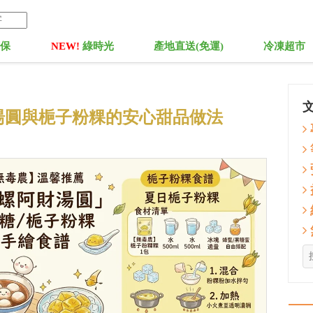
菓保
NEW!
綠時光
產地直送(免運)
冷凍超市
湯圓與梔子粉粿的安心甜品做法